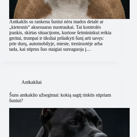
Antkaklis su rankena šuniui nėra mados detalė ar
„kietesnis“ aksesuaras nuotraukai. Tai kontrolės
įrankis, skirtas situacijoms, kuriose šeimininkui reikia
greitai, trumpai ir tiksliai prilaikyti šunį arti savęs:
prie durų, automobilyje, mieste, treniruotėje arba
tada, kai stiprus šuo staigiai sureaguoja į…
Antkakliai
Šuns antkaklio užsegimai: kokią sagtį rinktis stipriam
šuniui?