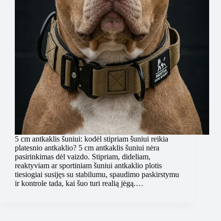
5 cm antkaklis šuniui: kodėl stipriam šuniui reikia
platesnio antkaklio? 5 cm antkaklis šuniui nėra
pasirinkimas dėl vaizdo. Stipriam, dideliam,
reaktyviam ar sportiniam šuniui antkaklio plotis
tiesiogiai susijęs su stabilumu, spaudimo paskirstymu
ir kontrole tada, kai šuo turi realią jėgą.…