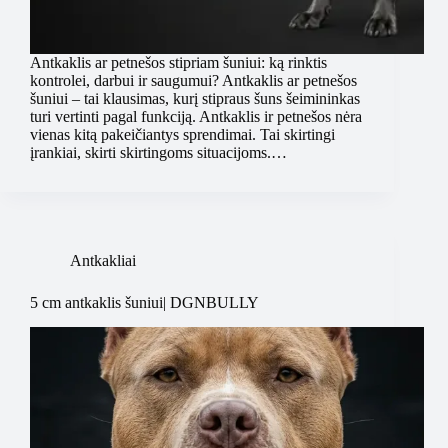
Antkaklis ar petnešos stipriam šuniui: ką rinktis
kontrolei, darbui ir saugumui? Antkaklis ar petnešos
šuniui – tai klausimas, kurį stipraus šuns šeimininkas
turi vertinti pagal funkciją. Antkaklis ir petnešos nėra
vienas kitą pakeičiantys sprendimai. Tai skirtingi
įrankiai, skirti skirtingoms situacijoms.…
Antkakliai
5 cm antkaklis šuniui| DGNBULLY