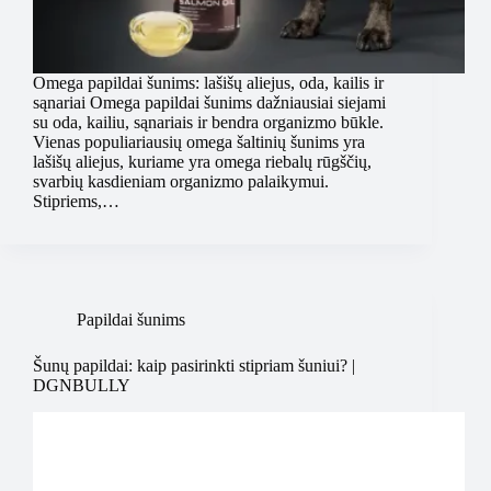
Omega papildai šunims: lašišų aliejus, oda, kailis ir
sąnariai Omega papildai šunims dažniausiai siejami
su oda, kailiu, sąnariais ir bendra organizmo būkle.
Vienas populiariausių omega šaltinių šunims yra
lašišų aliejus, kuriame yra omega riebalų rūgščių,
svarbių kasdieniam organizmo palaikymui.
Stipriems,…
Papildai šunims
Šunų papildai: kaip pasirinkti stipriam šuniui? |
DGNBULLY