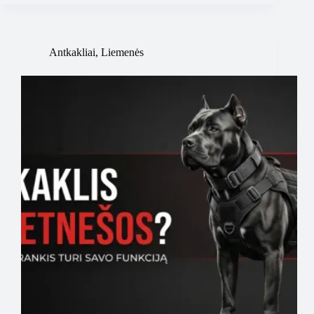
Antkakliai
,
Liemenės