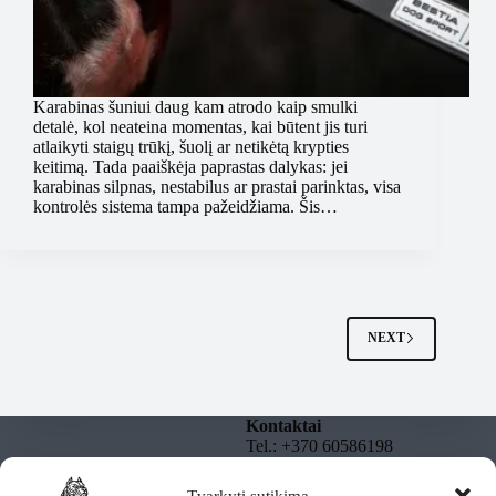
Karabinas šuniui daug kam atrodo kaip smulki
detalė, kol neateina momentas, kai būtent jis turi
atlaikyti staigų trūkį, šuolį ar netikėtą krypties
keitimą. Tada paaiškėja paprastas dalykas: jei
karabinas silpnas, nestabilus ar prastai parinktas, visa
kontrolės sistema tampa pažeidžiama. Šis…
NEXT
Kontaktai
Tel.: +370 60586198
El. paštas:
info@dgnbully.lt
Tvarkyti sutikimą