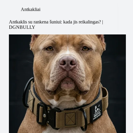
Antkakliai
Antkaklis su rankena šuniui: kada jis reikalingas? |
DGNBULLY