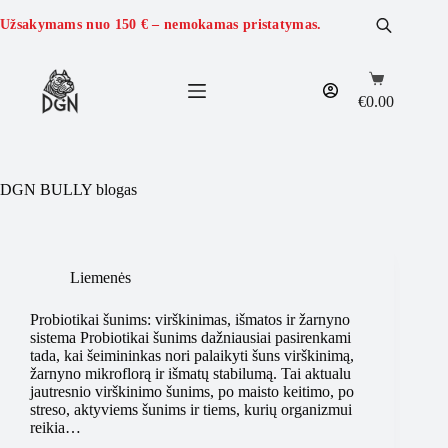
Skip
to
Užsakymams nuo
150 €
– nemokamas pristatymas.
content
Shopping
cart
€
0.00
DGN BULLY blogas
Liemenės
Probiotikai šunims: virškinimas, išmatos ir žarnyno
sistema Probiotikai šunims dažniausiai pasirenkami
tada, kai šeimininkas nori palaikyti šuns virškinimą,
žarnyno mikroflorą ir išmatų stabilumą. Tai aktualu
jautresnio virškinimo šunims, po maisto keitimo, po
streso, aktyviems šunims ir tiems, kurių organizmui
reikia…