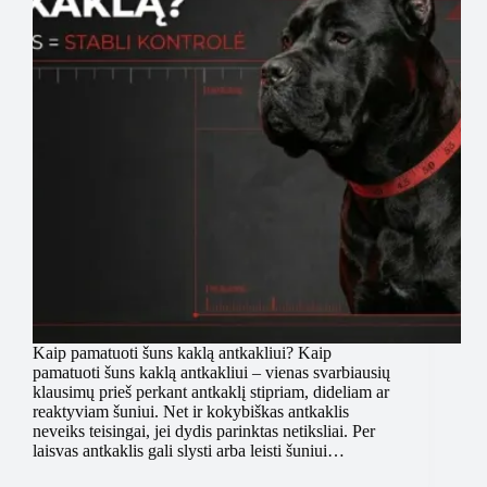
Kaip pamatuoti šuns kaklą antkakliui? Kaip
pamatuoti šuns kaklą antkakliui – vienas svarbiausių
klausimų prieš perkant antkaklį stipriam, dideliam ar
reaktyviam šuniui. Net ir kokybiškas antkaklis
neveiks teisingai, jei dydis parinktas netiksliai. Per
laisvas antkaklis gali slysti arba leisti šuniui…