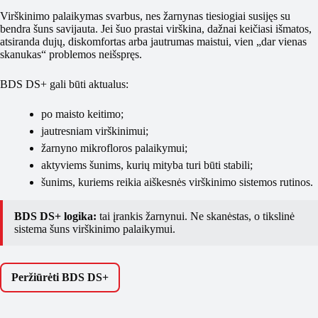
Virškinimo palaikymas svarbus, nes žarnynas tiesiogiai susijęs su
bendra šuns savijauta. Jei šuo prastai virškina, dažnai keičiasi išmatos,
atsiranda dujų, diskomfortas arba jautrumas maistui, vien „dar vienas
skanukas“ problemos neišspręs.
BDS DS+ gali būti aktualus:
po maisto keitimo;
jautresniam virškinimui;
žarnyno mikrofloros palaikymui;
aktyviems šunims, kurių mityba turi būti stabili;
šunims, kuriems reikia aiškesnės virškinimo sistemos rutinos.
BDS DS+ logika:
tai įrankis žarnynui. Ne skanėstas, o tikslinė
sistema šuns virškinimo palaikymui.
Peržiūrėti BDS DS+