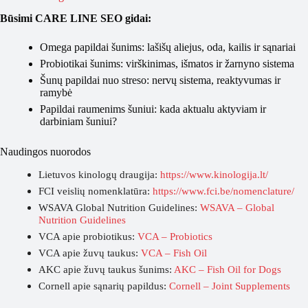
Būsimi CARE LINE SEO gidai:
Omega papildai šunims: lašišų aliejus, oda, kailis ir sąnariai
Probiotikai šunims: virškinimas, išmatos ir žarnyno sistema
Šunų papildai nuo streso: nervų sistema, reaktyvumas ir
ramybė
Papildai raumenims šuniui: kada aktualu aktyviam ir
darbiniam šuniui?
Naudingos nuorodos
Lietuvos kinologų draugija:
https://www.kinologija.lt/
FCI veislių nomenklatūra:
https://www.fci.be/nomenclature/
WSAVA Global Nutrition Guidelines:
WSAVA – Global
Nutrition Guidelines
VCA apie probiotikus:
VCA – Probiotics
VCA apie žuvų taukus:
VCA – Fish Oil
AKC apie žuvų taukus šunims:
AKC – Fish Oil for Dogs
Cornell apie sąnarių papildus:
Cornell – Joint Supplements