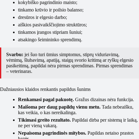
kokybiško pagrindinio maisto;
tinkamo krūvio ir poilsio balanso;
dresūros ir elgesio darbo;
aiškios pasivaikščiojimo struktūros;
tinkamos įrangos stipriam šuniui;
atsakingo šeimininko sprendimų.
Svarbu:
jei šuo turi ūmius simptomus, stiprų viduriavimą,
vėmimą, šlubavimą, apatiją, staigų svorio kritimą ar ryškų elgesio
pasikeitimą, papildai nėra pirmas sprendimas. Pirmas sprendimas
– veterinaras.
Dažniausios klaidos renkantis papildus šunims
Renkamasi pagal pakuotę.
Gražus dizainas nėra funkcija.
Maišoma per daug papildų vienu metu.
Tada nebeaišku,
kas veikia, o kas nereikalinga.
Tikimasi greito rezultato.
Papildai dirba per sistemą ir laiką,
ne per vieną vakarą.
Nepaisoma pagrindinės mitybos.
Papildas netaiso prastos
bazės.