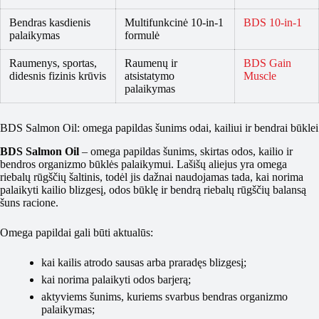
Bendras kasdienis
Multifunkcinė 10-in-1
BDS 10-in-1
palaikymas
formulė
Raumenys, sportas,
Raumenų ir
BDS Gain
didesnis fizinis krūvis
atsistatymo
Muscle
palaikymas
BDS Salmon Oil: omega papildas šunims odai, kailiui ir bendrai būklei
BDS Salmon Oil
– omega papildas šunims, skirtas odos, kailio ir
bendros organizmo būklės palaikymui. Lašišų aliejus yra omega
riebalų rūgščių šaltinis, todėl jis dažnai naudojamas tada, kai norima
palaikyti kailio blizgesį, odos būklę ir bendrą riebalų rūgščių balansą
šuns racione.
Omega papildai gali būti aktualūs:
kai kailis atrodo sausas arba praradęs blizgesį;
kai norima palaikyti odos barjerą;
aktyviems šunims, kuriems svarbus bendras organizmo
palaikymas;