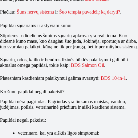
Plačiau:
Šuns nervų sistema
ir
Šuo tempia pavadėlį: ką daryti?
.
Papildai sąnariams ir aktyviam kūnui
Stipriems ir dideliems šunims sąnarių apkrova yra reali tema. Kuo
didesnė kūno masė, kuo daugiau šuo juda, šokinėja, sportuoja ar dirba,
tuo svarbiau palaikyti kūną ne tik per įrangą, bet ir per mitybos sistemą.
Sąnarių, odos, kailio ir bendros fizinės būklės palaikymui gali būti
aktualūs omega papildai, tokie kaip:
BDS Salmon Oil
.
Platesniam kasdieniam palaikymui galima svarstyti:
BDS 10-in-1
.
Ko šunų papildai negali pakeisti?
Papildai nėra pagrindas. Pagrindas yra tinkamas maistas, vanduo,
judėjimas, poilsis, veterinarinė priežiūra ir aiški kasdienė sistema.
Papildai negali pakeisti:
veterinaro, kai yra aiškūs ligos simptomai;