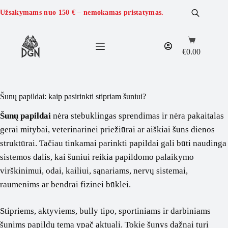
Skip
to
Užsakymams nuo
150 €
– nemokamas pristatymas.
content
Shopping
cart
€
0.00
Šunų papildai: kaip pasirinkti stipriam šuniui?
Šunų papildai
nėra stebuklingas sprendimas ir nėra pakaitalas
gerai mitybai, veterinarinei priežiūrai ar aiškiai šuns dienos
struktūrai. Tačiau tinkamai parinkti papildai gali būti naudinga
sistemos dalis, kai šuniui reikia papildomo palaikymo
virškinimui, odai, kailiui, sąnariams, nervų sistemai,
raumenims ar bendrai fizinei būklei.
Stipriems, aktyviems, bully tipo, sportiniams ir darbiniams
šunims papildų tema ypač aktuali. Tokie šunys dažnai turi