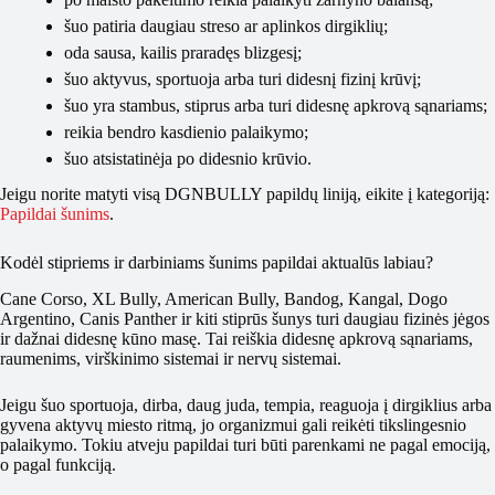
šuo patiria daugiau streso ar aplinkos dirgiklių;
oda sausa, kailis praradęs blizgesį;
šuo aktyvus, sportuoja arba turi didesnį fizinį krūvį;
šuo yra stambus, stiprus arba turi didesnę apkrovą sąnariams;
reikia bendro kasdienio palaikymo;
šuo atsistatinėja po didesnio krūvio.
Jeigu norite matyti visą DGNBULLY papildų liniją, eikite į kategoriją:
Papildai šunims
.
Kodėl stipriems ir darbiniams šunims papildai aktualūs labiau?
Cane Corso, XL Bully, American Bully, Bandog, Kangal, Dogo
Argentino, Canis Panther ir kiti stiprūs šunys turi daugiau fizinės jėgos
ir dažnai didesnę kūno masę. Tai reiškia didesnę apkrovą sąnariams,
raumenims, virškinimo sistemai ir nervų sistemai.
Jeigu šuo sportuoja, dirba, daug juda, tempia, reaguoja į dirgiklius arba
gyvena aktyvų miesto ritmą, jo organizmui gali reikėti tikslingesnio
palaikymo. Tokiu atveju papildai turi būti parenkami ne pagal emociją,
o pagal funkciją.