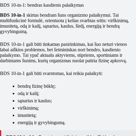
BDS 10-in-1: bendras kasdienis palaikymas
BDS 10-in-1
skirtas bendram šuns organizmo palaikymui. Tai
multifunkcinė formulė, orientuota į kelias svarbias sritis: virškinimą,
imunitetą, odą ir kailį, sąnarius, kaulus, širdį, energiją ir bendrą
gyvybingumą.
BDS 10-in-1 gali būti tinkamas pasirinkimas, kai šuo neturi vienos
labai aiškios problemos, bet šeimininkas nori bendro, kasdienio
palaikymo. Tai ypač aktualu aktyviems, stipriems, sportiniams ir
darbiniams šunims, kurių organizmas nuolat patiria fizinę apkrovą.
BDS 10-in-1 gali būti svarstomas, kai reikia palaikyti:
bendrą fizinę būklę;
odą ir kailį;
sąnarius ir kaulus;
virškinimą;
imunitetą;
energiją ir gyvybingumą.