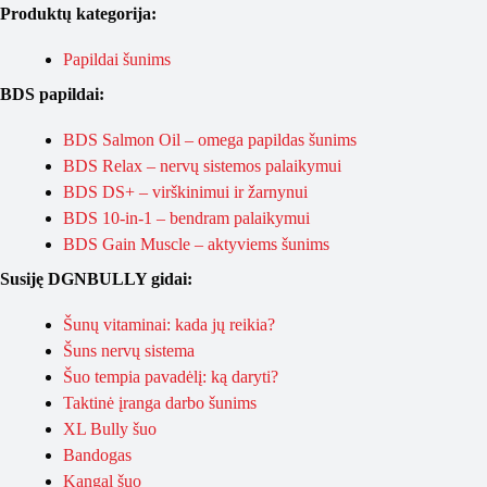
Produktų kategorija:
Papildai šunims
BDS papildai:
BDS Salmon Oil – omega papildas šunims
BDS Relax – nervų sistemos palaikymui
BDS DS+ – virškinimui ir žarnynui
BDS 10-in-1 – bendram palaikymui
BDS Gain Muscle – aktyviems šunims
Susiję DGNBULLY gidai:
Šunų vitaminai: kada jų reikia?
Šuns nervų sistema
Šuo tempia pavadėlį: ką daryti?
Taktinė įranga darbo šunims
XL Bully šuo
Bandogas
Kangal šuo