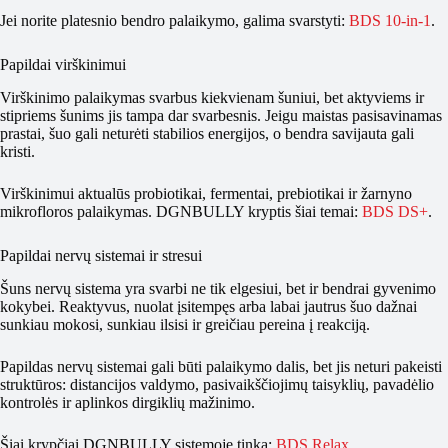
Jei norite platesnio bendro palaikymo, galima svarstyti:
BDS 10-in-1
.
Papildai virškinimui
Virškinimo palaikymas svarbus kiekvienam šuniui, bet aktyviems ir
stipriems šunims jis tampa dar svarbesnis. Jeigu maistas pasisavinamas
prastai, šuo gali neturėti stabilios energijos, o bendra savijauta gali
kristi.
Virškinimui aktualūs probiotikai, fermentai, prebiotikai ir žarnyno
mikrofloros palaikymas. DGNBULLY kryptis šiai temai:
BDS DS+
.
Papildai nervų sistemai ir stresui
Šuns nervų sistema yra svarbi ne tik elgesiui, bet ir bendrai gyvenimo
kokybei. Reaktyvus, nuolat įsitempęs arba labai jautrus šuo dažnai
sunkiau mokosi, sunkiau ilsisi ir greičiau pereina į reakciją.
Papildas nervų sistemai gali būti palaikymo dalis, bet jis neturi pakeisti
struktūros: distancijos valdymo, pasivaikščiojimų taisyklių, pavadėlio
kontrolės ir aplinkos dirgiklių mažinimo.
Šiai krypčiai DGNBULLY sistemoje tinka:
BDS Relax
.