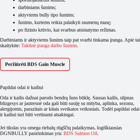
darbiniams šunims;
aktyviems bully tipo šunims;
šunims, kuriems reikia palaikyti raumenų masę;
po fizinio krūvio, kai svarbus atsistatymo režimas.
Darbiniams ir aktyviems šunims taip pat svarbi tinkama įranga. Apie tai
skaitykite:
Taktinė įranga darbo šunims
.
Peržiūrėti BDS Gain Muscle
Papildai odai ir kailiui
Oda ir kailis dažnai parodo bendrą šuns būklę. Sausas kailis, silpnas
blizgesys ar jautresnė oda gali būti susiję su mityba, aplinka, sezonu,
alergijomis, parazitais ar kitais sveikatos veiksniais. Todėl papildai odai
ir kailiui turi būti vertinami atsakingai.
Jei tikslas yra omega riebalų rūgščių palaikymas, logiškiausias
DGNBULLY pasirinkimas yra:
BDS Salmon Oil
.