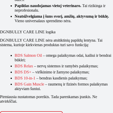
Papildas naudojamas vietoj veterinaro.
Tai rizikinga ir
neprofesionalu.
Neatsižvelgiama į šuns svorį, amžių, aktyvumą ir būklę.
Vieno universalaus sprendimo nėra.
DGNBULLY CARE LINE logika
DGNBULLY CARE LINE nėra atsitiktinių papildų lentyna. Tai
sistema, kurioje kiekvienas produktas turi savo funkciją:
BDS Salmon Oil
– omega palaikymas odai, kailiui ir bendrai
būklei;
BDS Relax
– nervų sistemos ir ramybės palaikymas;
BDS DS+
– virškinimo ir žarnyno palaikymas;
BDS 10-in-1
– bendras kasdienis palaikymas;
BDS Gain Muscle
– raumenų ir fizinės formos palaikymas
aktyviam šuniui.
Pirmiausia nustatomas poreikis. Tada parenkamas įrankis. Ne
atvirkščiai.