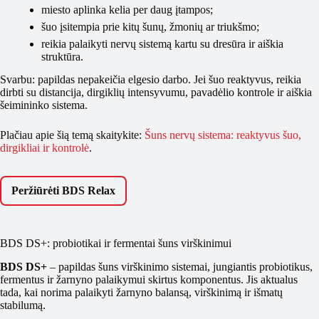
miesto aplinka kelia per daug įtampos;
šuo įsitempia prie kitų šunų, žmonių ar triukšmo;
reikia palaikyti nervų sistemą kartu su dresūra ir aiškia
struktūra.
Svarbu: papildas nepakeičia elgesio darbo. Jei šuo reaktyvus, reikia
dirbti su distancija, dirgiklių intensyvumu, pavadėlio kontrole ir aiškia
šeimininko sistema.
Plačiau apie šią temą skaitykite:
Šuns nervų sistema: reaktyvus šuo,
dirgikliai ir kontrolė
.
Peržiūrėti BDS Relax
BDS DS+: probiotikai ir fermentai šuns virškinimui
BDS DS+
– papildas šuns virškinimo sistemai, jungiantis probiotikus,
fermentus ir žarnyno palaikymui skirtus komponentus. Jis aktualus
tada, kai norima palaikyti žarnyno balansą, virškinimą ir išmatų
stabilumą.