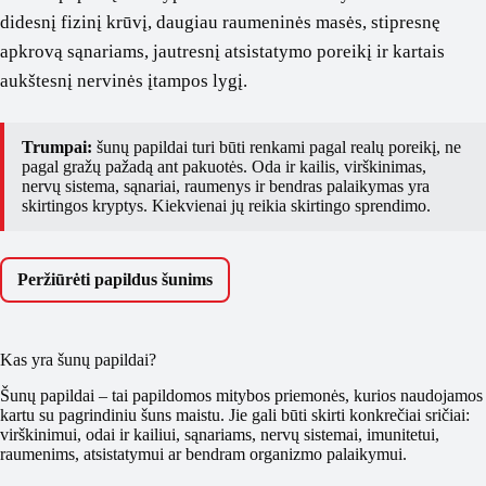
didesnį fizinį krūvį, daugiau raumeninės masės, stipresnę
apkrovą sąnariams, jautresnį atsistatymo poreikį ir kartais
aukštesnį nervinės įtampos lygį.
Trumpai:
šunų papildai turi būti renkami pagal realų poreikį, ne
pagal gražų pažadą ant pakuotės. Oda ir kailis, virškinimas,
nervų sistema, sąnariai, raumenys ir bendras palaikymas yra
skirtingos kryptys. Kiekvienai jų reikia skirtingo sprendimo.
Peržiūrėti papildus šunims
Kas yra šunų papildai?
Šunų papildai – tai papildomos mitybos priemonės, kurios naudojamos
kartu su pagrindiniu šuns maistu. Jie gali būti skirti konkrečiai sričiai:
virškinimui, odai ir kailiui, sąnariams, nervų sistemai, imunitetui,
raumenims, atsistatymui ar bendram organizmo palaikymui.