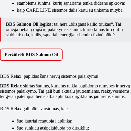
stambiems šunims, kurių sąnariams tenka didesnė apkrova;
kaip CARE LINE sistemos dalis kartu su tinkama mityba.
BDS Salmon Oil logika:
tai nėra „blizgaus kailio triukas“. Tai
omega riebalų rūgščių palaikymas šuniui, kurio kūnas turi dirbti
stabiliai: oda, kailis, sąnariai, energija ir bendra fizinė būklė.
Peržiūrėti BDS Salmon Oil
BDS Relax: papildas šuns nervų sistemos palaikymui
BDS Relax
skirtas šunims, kuriems reikia papildomo ramybės ir nervų
sistemos palaikymo. Tai gali būti aktualu jautresniems, reaktyvesniems,
lengviau įsitempiantiems arba aplinkos dirgikliams jautriems šunims.
BDS Relax gali būti svarstomas, kai:
šuo jautriai reaguoja į aplinką;
šuo sunkiau atsipalaiduoja po dirgiklių;