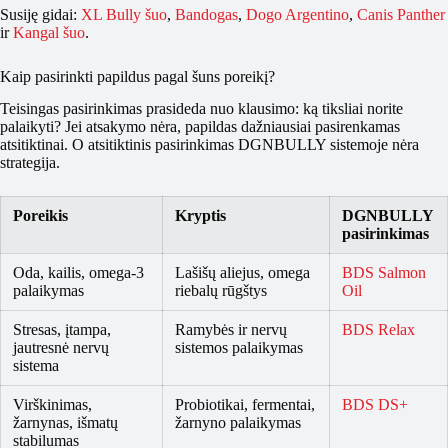
Susiję gidai:
XL Bully šuo
,
Bandogas
,
Dogo Argentino
,
Canis Panther
ir
Kangal šuo
.
Kaip pasirinkti papildus pagal šuns poreikį?
Teisingas pasirinkimas prasideda nuo klausimo: ką tiksliai norite
palaikyti? Jei atsakymo nėra, papildas dažniausiai pasirenkamas
atsitiktinai. O atsitiktinis pasirinkimas DGNBULLY sistemoje nėra
strategija.
Poreikis
Kryptis
DGNBULLY
pasirinkimas
Oda, kailis, omega-3
Lašišų aliejus, omega
BDS Salmon
palaikymas
riebalų rūgštys
Oil
Stresas, įtampa,
Ramybės ir nervų
BDS Relax
jautresnė nervų
sistemos palaikymas
sistema
Virškinimas,
Probiotikai, fermentai,
BDS DS+
žarnynas, išmatų
žarnyno palaikymas
stabilumas