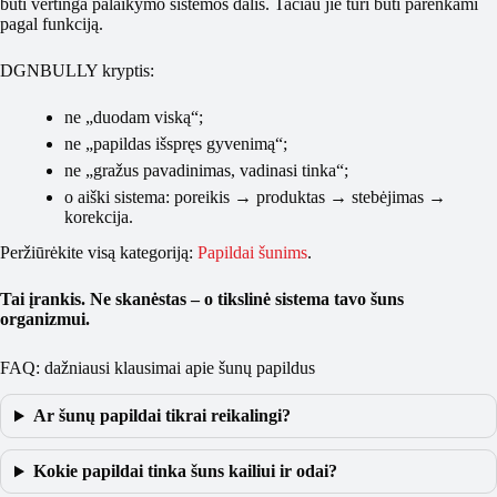
būti vertinga palaikymo sistemos dalis. Tačiau jie turi būti parenkami
pagal funkciją.
DGNBULLY kryptis:
ne „duodam viską“;
ne „papildas išspręs gyvenimą“;
ne „gražus pavadinimas, vadinasi tinka“;
o aiški sistema: poreikis → produktas → stebėjimas →
korekcija.
Peržiūrėkite visą kategoriją:
Papildai šunims
.
Tai įrankis. Ne skanėstas – o tikslinė sistema tavo šuns
organizmui.
FAQ: dažniausi klausimai apie šunų papildus
Ar šunų papildai tikrai reikalingi?
Kokie papildai tinka šuns kailiui ir odai?