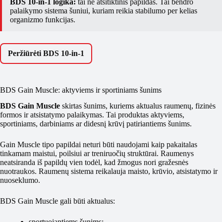
BDS 10-in-1 logika:
tai ne atsitiktinis papildas. Tai bendro
palaikymo sistema šuniui, kuriam reikia stabilumo per kelias
organizmo funkcijas.
Peržiūrėti BDS 10-in-1
BDS Gain Muscle: aktyviems ir sportiniams šunims
BDS Gain Muscle
skirtas šunims, kuriems aktualus raumenų, fizinės
formos ir atsistatymo palaikymas. Tai produktas aktyviems,
sportiniams, darbiniams ar didesnį krūvį patiriantiems šunims.
Gain Muscle tipo papildai neturi būti naudojami kaip pakaitalas
tinkamam maistui, poilsiui ar treniruočių struktūrai. Raumenys
neatsiranda iš papildų vien todėl, kad žmogus nori gražesnės
nuotraukos. Raumenų sistema reikalauja maisto, krūvio, atsistatymo ir
nuoseklumo.
BDS Gain Muscle gali būti aktualus:
sportuojantiems šunims;