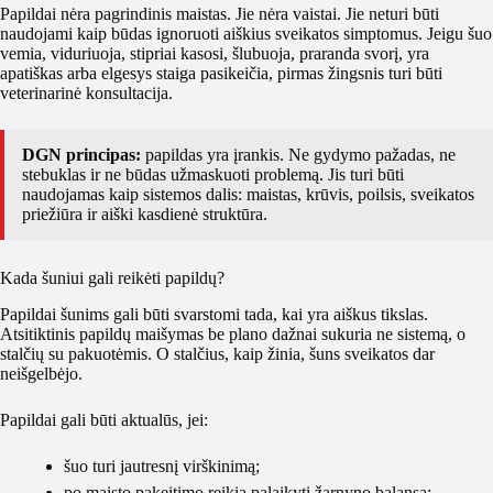
Papildai nėra pagrindinis maistas. Jie nėra vaistai. Jie neturi būti
naudojami kaip būdas ignoruoti aiškius sveikatos simptomus. Jeigu šuo
vemia, viduriuoja, stipriai kasosi, šlubuoja, praranda svorį, yra
apatiškas arba elgesys staiga pasikeičia, pirmas žingsnis turi būti
veterinarinė konsultacija.
DGN principas:
papildas yra įrankis. Ne gydymo pažadas, ne
stebuklas ir ne būdas užmaskuoti problemą. Jis turi būti
naudojamas kaip sistemos dalis: maistas, krūvis, poilsis, sveikatos
priežiūra ir aiški kasdienė struktūra.
Kada šuniui gali reikėti papildų?
Papildai šunims gali būti svarstomi tada, kai yra aiškus tikslas.
Atsitiktinis papildų maišymas be plano dažnai sukuria ne sistemą, o
stalčių su pakuotėmis. O stalčius, kaip žinia, šuns sveikatos dar
neišgelbėjo.
Papildai gali būti aktualūs, jei:
šuo turi jautresnį virškinimą;
po maisto pakeitimo reikia palaikyti žarnyno balansą;