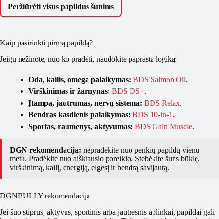
Peržiūrėti visus papildus šunims
Kaip pasirinkti pirmą papildą?
Jeigu nežinote, nuo ko pradėti, naudokite paprastą logiką:
Oda, kailis, omega palaikymas:
BDS Salmon Oil
.
Virškinimas ir žarnynas:
BDS DS+
.
Įtampa, jautrumas, nervų sistema:
BDS Relax
.
Bendras kasdienis palaikymas:
BDS 10-in-1
.
Sportas, raumenys, aktyvumas:
BDS Gain Muscle
.
DGN rekomendacija:
nepradėkite nuo penkių papildų vienu
metu. Pradėkite nuo aiškiausio poreikio. Stebėkite šuns būklę,
virškinimą, kailį, energiją, elgesį ir bendrą savijautą.
DGNBULLY rekomendacija
Jei šuo stiprus, aktyvus, sportinis arba jautresnis aplinkai, papildai gali