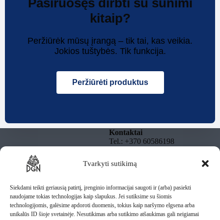
Pasiruošęs dirbti su šunimi
kitaip?
Peržiūrėk mūsų įrangą – tik tai, kas veikia.
Jokios tuštybės. Tik funkcija.
Peržiūrėti produktus
Kontaktai
Tel.: +370 60586198
El. paštas:
info@dgnbully.lt
Tvarkyti sutikimą
Informacija
Rekvizitai
Privatumo politika
DGNBULLY – Tomas
Taisyklės
Siekdami teikti geriausią patirtį, įrenginio informacijai saugoti ir (arba) pasiekti
Daugnoras
Pristatymas
naudojame tokias technologijas kaip slapukus. Jei sutiksime su šiomis
Individuali veikla pagal
technologijomis, galėsime apdoroti duomenis, tokius kaip naršymo elgsena arba
pažymą
unikalūs ID šioje svetainėje. Nesutikimas arba sutikimo atšaukimas gali neigiamai