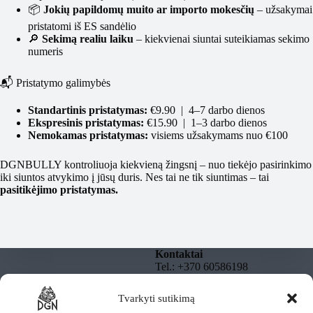
📦
Jokių papildomų muito ar importo mokesčių
– užsakymai
pristatomi iš ES sandėlio
🔎
Sekimą realiu laiku
– kiekvienai siuntai suteikiamas sekimo
numeris
📬 Pristatymo galimybės
Standartinis pristatymas:
€9.90 | 4–7 darbo dienos
Ekspresinis pristatymas:
€15.90 | 1–3 darbo dienos
Nemokamas pristatymas:
visiems užsakymams nuo €100
DGNBULLY kontroliuoja kiekvieną žingsnį – nuo tiekėjo pasirinkimo
iki siuntos atvykimo į jūsų duris. Nes tai ne tik siuntimas – tai
pasitikėjimo pristatymas.
Kontaktai
Tel.: +370 60586198
El. paštas:
info@dgnbully.lt
Tvarkyti sutikimą
Informacija