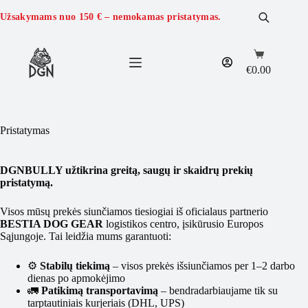
Skip
to
Užsakymams nuo
150 €
– nemokamas pristatymas.
content
Shopping
cart
€
0.00
Pristatymas
DGNBULLY užtikrina greitą, saugų ir skaidrų prekių
pristatymą.
Visos mūsų prekės siunčiamos tiesiogiai iš oficialaus partnerio
BESTIA DOG GEAR
logistikos centro, įsikūrusio Europos
Sąjungoje. Tai leidžia mums garantuoti:
⚙️
Stabilų tiekimą
– visos prekės išsiunčiamos per 1–2 darbo
dienas po apmokėjimo
🚛
Patikimą transportavimą
– bendradarbiaujame tik su
tarptautiniais kurjeriais (DHL, UPS)