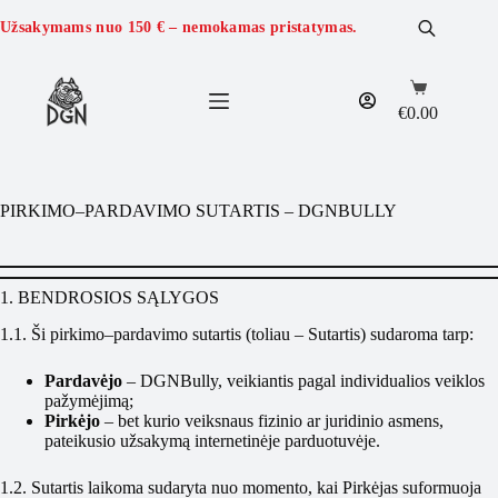
Skip
to
Užsakymams nuo
150 €
– nemokamas pristatymas.
content
Shopping
cart
€
0.00
PIRKIMO–PARDAVIMO SUTARTIS – DGNBULLY
1. BENDROSIOS SĄLYGOS
1.1. Ši pirkimo–pardavimo sutartis (toliau – Sutartis) sudaroma tarp:
Pardavėjo
– DGNBully, veikiantis pagal individualios veiklos
pažymėjimą;
Pirkėjo
– bet kurio veiksnaus fizinio ar juridinio asmens,
pateikusio užsakymą internetinėje parduotuvėje.
1.2. Sutartis laikoma sudaryta nuo momento, kai Pirkėjas suformuoja