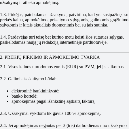
užsakymą ir atlieka apmokėjimą.
1.3. Pirkėjas, pateikdamas užsakymą, patvirtina, kad yra susipažinęs su
prekės kaina, apmokėjimo, pristatymo sąlygomis, galimomis grąžinimo
sąlygomis ir kitais aktualiais duomenimis bei su jais sutinka.
1.4. Pardavėjas turi teisę bet kuriuo metu keisti šios sutarties sąlygas,
paskelbdamas naują jų redakciją internetinėje parduotuvėje.
2. PREKIŲ PIRKIMO IR APMOKĖJIMO TVARKA
2.1. Visos kainos nurodomos eurais (EUR) su PVM, jei jis taikomas.
2.2. Galimi atsiskaitymo būdai:
elektroninė bankininkystė;
banko kortelė;
apmokėjimas pagal išankstinę sąskaitą faktūrą.
2.3. Užsakymai vykdomi tik gavus 100 % apmokėjimą.
2.4. Jei apmokėjimas negautas per 3 (tris) darbo dienas nuo užsakymo