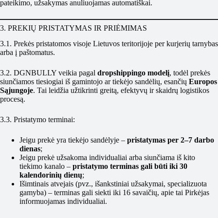
pateikimo, užsakymas anuliuojamas automatiškai.
3. PREKIŲ PRISTATYMAS IR PRIĖMIMAS
3.1. Prekės pristatomos visoje Lietuvos teritorijoje per kurjerių tarnybas
arba į paštomatus.
3.2. DGNBULLY veikia pagal
dropshippingo modelį
, todėl prekės
siunčiamos tiesiogiai iš gamintojo ar tiekėjo sandėlių, esančių
Europos
Sąjungoje
. Tai leidžia užtikrinti greitą, efektyvų ir skaidrų logistikos
procesą.
3.3. Pristatymo terminai:
Jeigu prekė yra tiekėjo sandėlyje –
pristatymas per 2–7 darbo
dienas
;
Jeigu prekė užsakoma individualiai arba siunčiama iš kito
tiekimo kanalo –
pristatymo terminas gali būti iki 30
kalendorinių dienų
;
Išimtinais atvejais (pvz., išankstiniai užsakymai, specializuota
gamyba) – terminas gali siekti iki 16 savaičių, apie tai Pirkėjas
informuojamas individualiai.