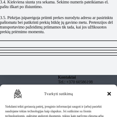
3.4. Kiekviena siunta yra sekama. Sekimo numeris pateikiamas el.
paštu iškart po išsiuntimo.
3.5. Pirkėjas įsipareigoja priimti prekes nurodytu adresu ar pasirinktu
paštomatu bei patikrinti prekių būklę jų gavimo metu. Pretenzijos dėl
transportavimo pažeidimų priimamos tik tada, kai jos užfiksuotos
prekių priėmimo momentu.
Kontaktai
Tel.: +370 60586198
El. paštas:
info@dgnbully.lt
Tvarkyti sutikimą
Informacija
Rekvizitai
Privatumo politika
DGNBULLY – Tomas
Taisyklės
Siekdami teikti geriausią patirtį, įrenginio informacijai saugoti ir (arba) pasiekti
Daugnoras
Pristatymas
naudojame tokias technologijas kaip slapukus. Jei sutiksime su šiomis
Individuali veikla pagal
technologijomis, galėsime apdoroti duomenis, tokius kaip naršymo elgsena arba