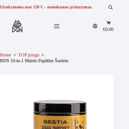
Skip
to
Užsakymams nuo
150 €
– nemokamas pristatymas.
content
Shopping
cart
€
0.00
Home
TOP įranga
BDS 10-in-1 Maisto Papildas Šunims