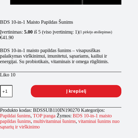
BDS 10-in-1 Maisto Papildas Šunims
Įvertinimas:
5.00
iš 5 (viso įvertinimų:
1
)
(
1
pirkėjo atsiliepimas)
€
41.90
BDS 10-in-1 maisto papildas šunims – visapusiškas
palaikymas virškinimui, imunitetui, sąnariams, kailiui ir
energijai. Su probiotikais, vitaminais ir omega rūgštimis.
Liko 10
produkto
Į krepšelį
kiekis:
BDS
10-
in-
Produkto kodas:
BDSSUB110IN190270
Kategorijos:
1
Papildai šunims
,
TOP įranga
Žymos:
BDS 10-in-1 maisto
Maisto
papildas šunims
,
multivitaminai šunims
,
vitaminai šunims nuo
Papildas
sąnarių ir virškinimo
Šunims