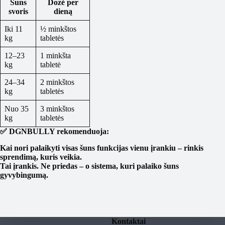
Šuns
Dozė per
svoris
dieną
Iki 11
½ minkštos
kg
tabletės
12–23
1 minkšta
kg
tabletė
24–34
2 minkštos
kg
tabletės
Nuo 35
3 minkštos
kg
tabletės
✅ DGNBULLY rekomenduoja:
Kai nori palaikyti visas šuns funkcijas vienu įrankiu – rinkis
sprendimą, kuris veikia.
Tai įrankis. Ne priedas – o sistema, kuri palaiko šuns
gyvybingumą.
Kontaktai