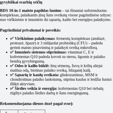
gyvybiškai svarbių sričių
BDS 10-in-1 maisto papildas šunims
– tai išmaniai suformuluotas
kompleksas, palaikantis jūsų šuns sveikatą visose pagrindinėse srityse:
nuo virškinimo ir imuniteto iki sąnarių, kailio bei energijos palaikymo.
Pagrindiniai privalumai ir poveikis:
✅ Virškinimo palaikymas:
fermentų kompleksas (amilazė,
proteazė, lipazė) ir 3 milijardai probiotikų (CFU) – padeda
gerinti maisto įsisavinimą ir palaikyti sveiką mikroflorą.
✅ Imuninės sistemos stiprinimas:
vitaminai C, E ir
kofermentas Q10 padeda kovoti su stresu, ligomis ir palaiko
bendrą gyvybingumą.
✅ Odos ir kailio būklė:
linų sėmenų, žuvų ir krilių aliejai
maitina odą, biotinas palaiko sveiką, blizgantį kailį.
✅ Sąnarių ir kaulų sveikata:
gliukozaminas, MSM ir
chondroitinas palaiko lankstumą, stiprina kaulus ir leidžia šuniui
išlikti aktyviam.
✅ Širdies veikla ir energija:
kofermentas Q10 bei riebalų
rūgštys palaiko širdies darbą ir šuns energingumą.
Rekomenduojama dienos dozė pagal svorį: