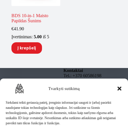
BDS 10-in-1 Maisto
Papildas Šunims
€
41.90
Įvertinimas:
5.00
iš 5
Į krepšelį
Kontaktai
Tel.: +370 60586198
El. paštas:
info@dgnbully.lt
Tvarkyti sutikimą
Informacija
Rekvizitai
Privatumo politika
DGNBULLY – Tomas
Taisyklės
Siekdami teikti geriausią patirtį, įrenginio informacijai saugoti ir (arba) pasiekti
Daugnoras
Pristatymas
naudojame tokias technologijas kaip slapukus. Jei sutiksime su šiomis
Individuali veikla pagal
technologijomis, galėsime apdoroti duomenis, tokius kaip naršymo elgsena arba
pažymą
unikalūs ID šioje svetainėje. Nesutikimas arba sutikimo atšaukimas gali neigiamai
IV Nr.: 1435487
paveikti tam tikras funkcijas ir funkcijas.
Lietuva