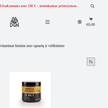
Skip
to
Užsakymams nuo
150 €
– nemokamas pristatymas.
content
Shopping
cart
€
0.00
vitaminai šunims nuo sąnarių ir virškinimo