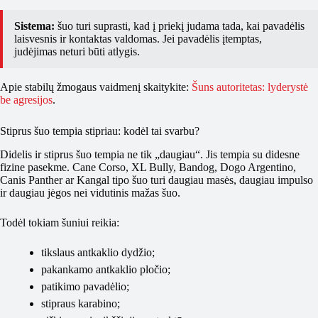
Sistema:
šuo turi suprasti, kad į priekį judama tada, kai pavadėlis
laisvesnis ir kontaktas valdomas. Jei pavadėlis įtemptas,
judėjimas neturi būti atlygis.
Apie stabilų žmogaus vaidmenį skaitykite:
Šuns autoritetas: lyderystė
be agresijos
.
Stiprus šuo tempia stipriau: kodėl tai svarbu?
Didelis ir stiprus šuo tempia ne tik „daugiau“. Jis tempia su didesne
fizine pasekme. Cane Corso, XL Bully, Bandog, Dogo Argentino,
Canis Panther ar Kangal tipo šuo turi daugiau masės, daugiau impulso
ir daugiau jėgos nei vidutinis mažas šuo.
Todėl tokiam šuniui reikia:
tikslaus antkaklio dydžio;
pakankamo antkaklio pločio;
patikimo pavadėlio;
stipraus karabino;