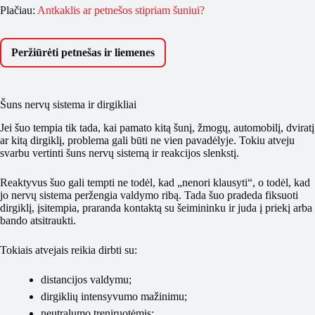
Plačiau:
Antkaklis ar petnešos stipriam šuniui?
Peržiūrėti petnešas ir liemenes
Šuns nervų sistema ir dirgikliai
Jei šuo tempia tik tada, kai pamato kitą šunį, žmogų, automobilį, dviratį
ar kitą dirgiklį, problema gali būti ne vien pavadėlyje. Tokiu atveju
svarbu vertinti šuns nervų sistemą ir reakcijos slenkstį.
Reaktyvus šuo gali tempti ne todėl, kad „nenori klausyti“, o todėl, kad
jo nervų sistema peržengia valdymo ribą. Tada šuo pradeda fiksuoti
dirgiklį, įsitempia, praranda kontaktą su šeimininku ir juda į priekį arba
bando atsitraukti.
Tokiais atvejais reikia dirbti su:
distancijos valdymu;
dirgiklių intensyvumo mažinimu;
neutralumo treniruotėmis;