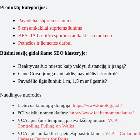
Produktų kategorijos:
Pavadėliai stipriems šunims
5 cm antkakliai stipriems šunims
BESTIA GripPro sportinis antkaklis su rankena
Petnešos ir liemenės darbui
Būsimi susiję gidai šiame SEO klasteryje:
Reaktyvus šuo mieste: kaip valdyti distanciją ir įrangą?
Cane Corso įranga: antkaklis, pavadėlis ir kontrolė
Pavadėlio ilgis šuniui: 1 m, 1.5 m ar ilgesnis?
Naudingos nuorodos
Lietuvos kinologų draugija:
https://www.kinologija.lt/
FCI veislių nomenklatūra:
https://www.fci.be/nomenclature/
VCA apie šuns tempimą pasivaikščiojimuose:
VCA –
Controlling Pulling on Walks
VCA apie antkaklių ir petnešų pasirinkimus:
VCA – Collar and
Harness Options for Dogs