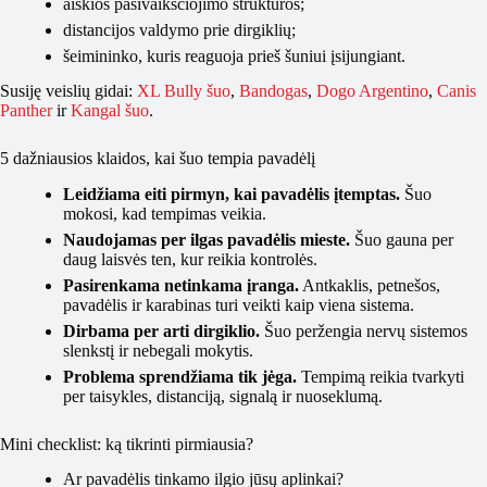
aiškios pasivaikščiojimo struktūros;
distancijos valdymo prie dirgiklių;
šeimininko, kuris reaguoja prieš šuniui įsijungiant.
Susiję veislių gidai:
XL Bully šuo
,
Bandogas
,
Dogo Argentino
,
Canis
Panther
ir
Kangal šuo
.
5 dažniausios klaidos, kai šuo tempia pavadėlį
Leidžiama eiti pirmyn, kai pavadėlis įtemptas.
Šuo
mokosi, kad tempimas veikia.
Naudojamas per ilgas pavadėlis mieste.
Šuo gauna per
daug laisvės ten, kur reikia kontrolės.
Pasirenkama netinkama įranga.
Antkaklis, petnešos,
pavadėlis ir karabinas turi veikti kaip viena sistema.
Dirbama per arti dirgiklio.
Šuo peržengia nervų sistemos
slenkstį ir nebegali mokytis.
Problema sprendžiama tik jėga.
Tempimą reikia tvarkyti
per taisykles, distanciją, signalą ir nuoseklumą.
Mini checklist: ką tikrinti pirmiausia?
Ar pavadėlis tinkamo ilgio jūsų aplinkai?