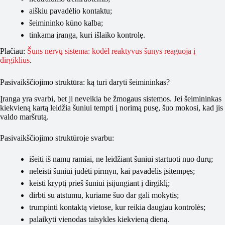
aiškiu pavadėlio kontaktu;
šeimininko kūno kalba;
tinkama įranga, kuri išlaiko kontrolę.
Plačiau:
Šuns nervų sistema: kodėl reaktyvūs šunys reaguoja į
dirgiklius
.
Pasivaikščiojimo struktūra: ką turi daryti šeimininkas?
Įranga yra svarbi, bet ji neveikia be žmogaus sistemos. Jei šeimininkas
kiekvieną kartą leidžia šuniui tempti į norimą pusę, šuo mokosi, kad jis
valdo maršrutą.
Pasivaikščiojimo struktūroje svarbu:
išeiti iš namų ramiai, ne leidžiant šuniui startuoti nuo durų;
neleisti šuniui judėti pirmyn, kai pavadėlis įsitempęs;
keisti kryptį prieš šuniui įsijungiant į dirgiklį;
dirbti su atstumu, kuriame šuo dar gali mokytis;
trumpinti kontaktą vietose, kur reikia daugiau kontrolės;
palaikyti vienodas taisykles kiekvieną dieną.