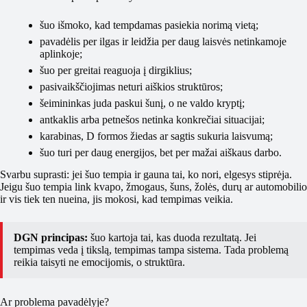
šuo išmoko, kad tempdamas pasiekia norimą vietą;
pavadėlis per ilgas ir leidžia per daug laisvės netinkamoje
aplinkoje;
šuo per greitai reaguoja į dirgiklius;
pasivaikščiojimas neturi aiškios struktūros;
šeimininkas juda paskui šunį, o ne valdo kryptį;
antkaklis arba petnešos netinka konkrečiai situacijai;
karabinas, D formos žiedas ar sagtis sukuria laisvumą;
šuo turi per daug energijos, bet per mažai aiškaus darbo.
Svarbu suprasti: jei šuo tempia ir gauna tai, ko nori, elgesys stiprėja.
Jeigu šuo tempia link kvapo, žmogaus, šuns, žolės, durų ar automobilio
ir vis tiek ten nueina, jis mokosi, kad tempimas veikia.
DGN principas:
šuo kartoja tai, kas duoda rezultatą. Jei
tempimas veda į tikslą, tempimas tampa sistema. Tada problemą
reikia taisyti ne emocijomis, o struktūra.
Ar problema pavadėlyje?