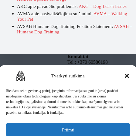
AKC apie pavadėlio problemas:
AKC – Dog Leash Issues
AVMA apie pasivaikščiojimą su šunimi:
AVMA – Walking
Your Pet
AVSAB Humane Dog Training Position Statement:
AVSAB –
Humane Dog Training
Kontaktai
Tel.: +370 60586198
El. paštas:
info@dgnbully.lt
Tvarkyti sutikimą
Informacija
Rekvizitai
Privatumo politika
DGNBULLY – Tomas
Taisyklės
Siekdami teikti geriausią patirtį, įrenginio informacijai saugoti ir (arba) pasiekti
Daugnoras
Pristatymas
naudojame tokias technologijas kaip slapukus. Jei sutiksime su šiomis
Individuali veikla pagal
technologijomis, galėsime apdoroti duomenis, tokius kaip naršymo elgsena arba
pažymą
unikalūs ID šioje svetainėje. Nesutikimas arba sutikimo atšaukimas gali neigiamai
IV Nr.: 1435487
paveikti tam tikras funkcijas ir funkcijas.
Lietuva
Priimti