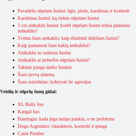
Pavadėlis stipriam šuniui: ilgis, plotis, karabinas ir kontrolė
Karabinas šuniui: ką rinktis stipriam šuniui
5 cm antkaklis šuniui: kodėl stipriam šuniui reikia platesnio
antkaklio?
Tvirtas šuns antkaklis: kaip išsirinkti dideliam šuniui?
Kaip pamatuoti šuns kaklą antkakliui?
Antkaklis su rankena šuniui
Antkaklis ar petnešos stipriam šuniui?
Taktinė įranga darbo šunims
Šuns nervų sistema
Šuns autoritetas: lyderystė be agresijos
Veislių ir stiprių šunų gidai:
XL Bully šuo
Kangal šuo
Bandogas: kada jėga tampa įrankiu, o ne problema
Dogo Argentino: charakteris, kontrolė ir įranga
Canis Panther