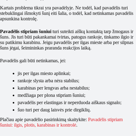
Kartais problema tikrai yra pavadėlyje. Ne todėl, kad pavadėlis turi
stebuklingai išmokyti šunį eiti šalia, o todėl, kad netinkamas pavadėlis
apsunkina kontrolę.
Pavadėlis stipriam šuniui
turi suteikti aiškų kontaktą tarp žmogaus ir
šuns. Jis turi būti pakankamai tvirtas, patogus rankoje, tinkamo ilgio ir
su patikimu karabinu. Jeigu pavadėlis per ilgas mieste arba per silpnas
šuns jėgai, šeimininkas praranda reakcijos laiką.
Pavadėlis gali būti netinkamas, jei:
jis per ilgas miesto aplinkai;
rankoje slysta arba nėra stabilus;
karabinas per lengvas arba nestabilus;
medžiaga per plona stipriam šuniui;
pavadėlis per elastingas ir neperduoda aiškaus signalo;
šuo turi per daug laisvės prie dirgiklių.
Plačiau apie pavadėlio pasirinkimą skaitykite:
Pavadėlis stipriam
šuniui: ilgis, plotis, karabinas ir kontrolė
.