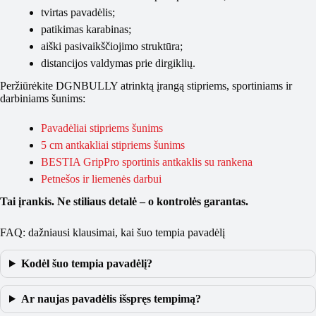
tvirtas pavadėlis;
patikimas karabinas;
aiški pasivaikščiojimo struktūra;
distancijos valdymas prie dirgiklių.
Peržiūrėkite DGNBULLY atrinktą įrangą stipriems, sportiniams ir
darbiniams šunims:
Pavadėliai stipriems šunims
5 cm antkakliai stipriems šunims
BESTIA GripPro sportinis antkaklis su rankena
Petnešos ir liemenės darbui
Tai įrankis. Ne stiliaus detalė – o kontrolės garantas.
FAQ: dažniausi klausimai, kai šuo tempia pavadėlį
Kodėl šuo tempia pavadėlį?
Ar naujas pavadėlis išspręs tempimą?