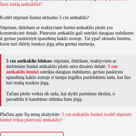
šuns kaklą antkakliui?
Kodėl stipriam šuniui aktualus 5 cm antkaklis?
Stipriam, dideliam ar reaktyviam šuniui antkaklio plotis yra
konstrukcinė detalė. Platesnis antkaklis gali suteikti daugiau stabilumo
ir geriau paskirstyti spaudimą kaklo zonoje. Tai ypač aktualu šunims,
kurie turi didelę traukos jėgą arba greitai startuoja.
5 cm antkaklio blokas:
stipriam, dideliam, reaktyviam ar
darbiniam šuniui antkaklio plotis nėra dizaino detalė.
5 cm
antkaklis šuniui
suteikia daugiau stabilumo, geriau paskirsto
spaudimą kaklo zonoje ir tampa logišku pasirinkimu tada, kai šuo
turi realią traukos jėgą.
Tačiau plotis veikia tik tada, kai dydis parinktas tiksliai, o
pavadėlis ir karabinas atitinka šuns jėgą.
Plačiau apie šią temą skaitykite:
5 cm antkaklis šuniui: kodėl stipriam
šuniui reikia platesnio antkaklio?