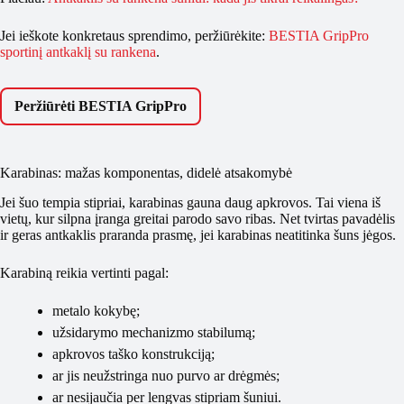
Jei ieškote konkretaus sprendimo, peržiūrėkite:
BESTIA GripPro
sportinį antkaklį su rankena
.
Peržiūrėti BESTIA GripPro
Karabinas: mažas komponentas, didelė atsakomybė
Jei šuo tempia stipriai, karabinas gauna daug apkrovos. Tai viena iš
vietų, kur silpna įranga greitai parodo savo ribas. Net tvirtas pavadėlis
ir geras antkaklis praranda prasmę, jei karabinas neatitinka šuns jėgos.
Karabiną reikia vertinti pagal:
metalo kokybę;
užsidarymo mechanizmo stabilumą;
apkrovos taško konstrukciją;
ar jis neužstringa nuo purvo ar drėgmės;
ar nesijaučia per lengvas stipriam šuniui.