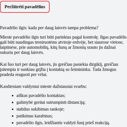
Peržiūrėti pavadėlius
Pavadėlio ilgis: kada per daug laisvės tampa problema?
Mieste pavadėlio ilgis turi būti parinktas pagal kontrolę. Ilgas pavadėlis
gali būti naudingas treniruotėms atviroje erdvėje, bet siaurose vietose,
laiptinėse, prie automobilių, kitų šunų ar žmonių srauto jis dažnai
sukuria per daug laisvės.
Kai šuo turi per daug laisvės, jis greičiau pasiekia dirgiklį, greičiau
įsitempia ir sunkiau grįžta į kontaktą su šeimininku. Tada žmogus
pradeda reaguoti per vėlai.
Kasdieniam valdymui mieste dažniausiai svarbu:
aiškus pavadėlio kontaktas;
galimybė greitai sutrumpinti distanciją;
stabilus sukibimas rankoje;
patikimas karabinas;
pavadėlio ilgis, leidžiantis valdyti šunį prieš reakciją.