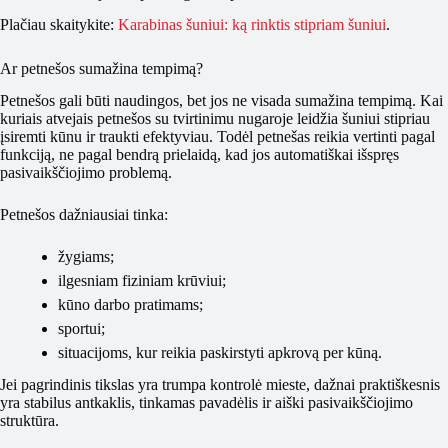
Plačiau skaitykite:
Karabinas šuniui: ką rinktis stipriam šuniui
.
Ar petnešos sumažina tempimą?
Petnešos gali būti naudingos, bet jos ne visada sumažina tempimą. Kai
kuriais atvejais petnešos su tvirtinimu nugaroje leidžia šuniui stipriau
įsiremti kūnu ir traukti efektyviau. Todėl petnešas reikia vertinti pagal
funkciją, ne pagal bendrą prielaidą, kad jos automatiškai išspręs
pasivaikščiojimo problemą.
Petnešos dažniausiai tinka:
žygiams;
ilgesniam fiziniam krūviui;
kūno darbo pratimams;
sportui;
situacijoms, kur reikia paskirstyti apkrovą per kūną.
Jei pagrindinis tikslas yra trumpa kontrolė mieste, dažnai praktiškesnis
yra stabilus antkaklis, tinkamas pavadėlis ir aiški pasivaikščiojimo
struktūra.