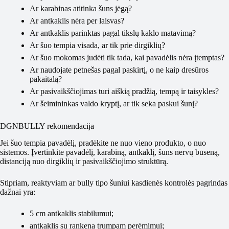
Ar karabinas atitinka šuns jėgą?
Ar antkaklis nėra per laisvas?
Ar antkaklis parinktas pagal tikslų kaklo matavimą?
Ar šuo tempia visada, ar tik prie dirgiklių?
Ar šuo mokomas judėti tik tada, kai pavadėlis nėra įtemptas?
Ar naudojate petnešas pagal paskirtį, o ne kaip dresūros
pakaitalą?
Ar pasivaikščiojimas turi aiškią pradžią, tempą ir taisykles?
Ar šeimininkas valdo kryptį, ar tik seka paskui šunį?
DGNBULLY rekomendacija
Jei šuo tempia pavadėlį, pradėkite ne nuo vieno produkto, o nuo
sistemos. Įvertinkite pavadėlį, karabiną, antkaklį, šuns nervų būseną,
distanciją nuo dirgiklių ir pasivaikščiojimo struktūrą.
Stipriam, reaktyviam ar bully tipo šuniui kasdienės kontrolės pagrindas
dažnai yra:
5 cm antkaklis stabilumui;
antkaklis su rankena trumpam perėmimui;