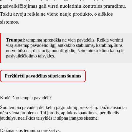
pasivaikščiojimas gali virsti nuolatiniu kontrolės praradimu.
Tokiu atveju reikia ne vieno naujo produkto, o aiškios
sistemos.
Trumpai:
tempimą sprendžia ne vien pavadėlis. Reikia vertinti
visą sistemą: pavadėlio ilgį, antkaklio stabilumą, karabiną, šuns
nervų būseną, distanciją nuo dirgiklių, šeimininko kūno kalbą ir
pasivaikščiojimo taisykles.
Peržiūrėti pavadėlius stipriems šunims
Kodėl šuo tempia pavadėlį?
Šuo tempia pavadėlį dėl kelių pagrindinių priežasčių. Dažniausiai tai
nėra viena problema. Tai įprotis, aplinkos spaudimas, per didelis
jaudulys, neaiškios taisyklės ir silpna įrangos sistema.
Dažniausios tempimo priežastys: