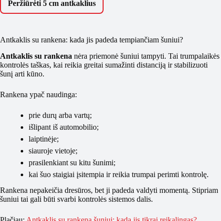
Peržiūrėti 5 cm antkaklius
Antkaklis su rankena: kada jis padeda tempiančiam šuniui?
Antkaklis su rankena
nėra priemonė šuniui tampyti. Tai trumpalaikės
kontrolės taškas, kai reikia greitai sumažinti distanciją ir stabilizuoti
šunį arti kūno.
Rankena ypač naudinga:
prie durų arba vartų;
išlipant iš automobilio;
laiptinėje;
siauroje vietoje;
prasilenkiant su kitu šunimi;
kai šuo staigiai įsitempia ir reikia trumpai perimti kontrolę.
Rankena nepakeičia dresūros, bet ji padeda valdyti momentą. Stipriam
šuniui tai gali būti svarbi kontrolės sistemos dalis.
Plačiau:
Antkaklis su rankena šuniui: kada jis tikrai reikalingas?