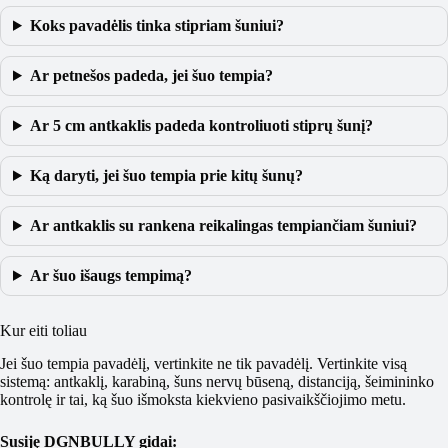
Koks pavadėlis tinka stipriam šuniui?
Ar petnešos padeda, jei šuo tempia?
Ar 5 cm antkaklis padeda kontroliuoti stiprų šunį?
Ką daryti, jei šuo tempia prie kitų šunų?
Ar antkaklis su rankena reikalingas tempiančiam šuniui?
Ar šuo išaugs tempimą?
Kur eiti toliau
Jei šuo tempia pavadėlį, vertinkite ne tik pavadėlį. Vertinkite visą
sistemą: antkaklį, karabiną, šuns nervų būseną, distanciją, šeimininko
kontrolę ir tai, ką šuo išmoksta kiekvieno pasivaikščiojimo metu.
Susiję DGNBULLY gidai: