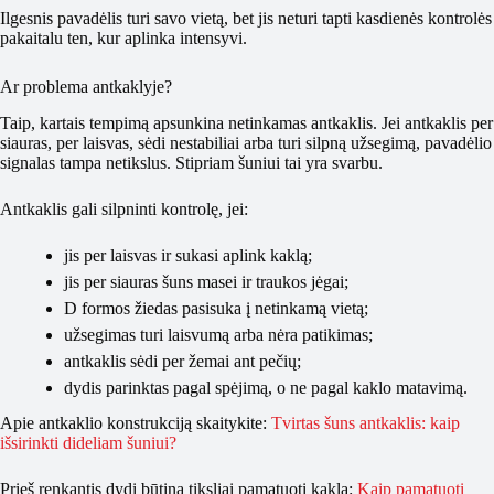
Ilgesnis pavadėlis turi savo vietą, bet jis neturi tapti kasdienės kontrolės
pakaitalu ten, kur aplinka intensyvi.
Ar problema antkaklyje?
Taip, kartais tempimą apsunkina netinkamas antkaklis. Jei antkaklis per
siauras, per laisvas, sėdi nestabiliai arba turi silpną užsegimą, pavadėlio
signalas tampa netikslus. Stipriam šuniui tai yra svarbu.
Antkaklis gali silpninti kontrolę, jei:
jis per laisvas ir sukasi aplink kaklą;
jis per siauras šuns masei ir traukos jėgai;
D formos žiedas pasisuka į netinkamą vietą;
užsegimas turi laisvumą arba nėra patikimas;
antkaklis sėdi per žemai ant pečių;
dydis parinktas pagal spėjimą, o ne pagal kaklo matavimą.
Apie antkaklio konstrukciją skaitykite:
Tvirtas šuns antkaklis: kaip
išsirinkti dideliam šuniui?
Prieš renkantis dydį būtina tiksliai pamatuoti kaklą:
Kaip pamatuoti