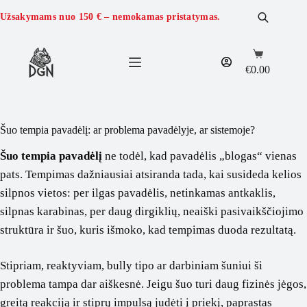
Skip
to
Užsakymams nuo
150 €
– nemokamas pristatymas.
content
Shopping
cart
€
0.00
Šuo tempia pavadėlį: ar problema pavadėlyje, ar sistemoje?
Šuo tempia pavadėlį
ne todėl, kad pavadėlis „blogas“ vienas
pats. Tempimas dažniausiai atsiranda tada, kai susideda kelios
silpnos vietos: per ilgas pavadėlis, netinkamas antkaklis,
silpnas karabinas, per daug dirgiklių, neaiški pasivaikščiojimo
struktūra ir šuo, kuris išmoko, kad tempimas duoda rezultatą.
Stipriam, reaktyviam, bully tipo ar darbiniam šuniui ši
problema tampa dar aiškesnė. Jeigu šuo turi daug fizinės jėgos,
greitą reakciją ir stiprų impulsą judėti į priekį, paprastas