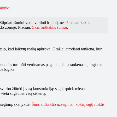
irinkti
.
tipriam šuniui verta vertinti ir plotį, nes 5 cm antkaklis
klo zonoje. Plačiau:
5 cm antkaklis šuniui
.
 taip, kad laikytų realią apkrovą. Gražiai atrodanti rankena, kuri
 modelis turi būti vertinamas pagal tai, kaip rankena sujungta su
os logika.
arbu žiūrėti į visą konstrukciją: sagtį, quick release
vieta sugadina visą sistemą.
užsegimą, skaitykite:
Šuns antkaklio užsegimai: kokią sagtį rinktis