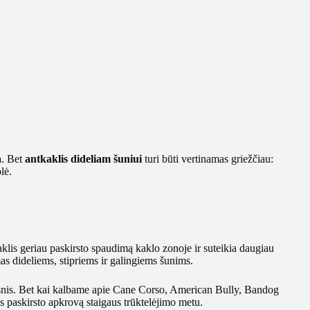
a. Bet
antkaklis dideliam šuniui
turi būti vertinamas griežčiau:
lė.
aklis geriau paskirsto spaudimą kaklo zonoje ir suteikia daugiau
as dideliems, stipriems ir galingiems šunims.
kesnis. Bet kai kalbame apie Cane Corso, American Bully, Bandog
klis paskirsto apkrovą staigaus trūktelėjimo metu.