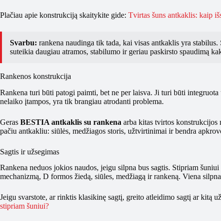
Plačiau apie konstrukciją skaitykite gide:
Tvirtas šuns antkaklis: kaip išs
Svarbu:
rankena naudinga tik tada, kai visas antkaklis yra stabilus. S
suteikia daugiau atramos, stabilumo ir geriau paskirsto spaudimą ka
Rankenos konstrukcija
Rankena turi būti patogi paimti, bet ne per laisva. Ji turi būti integruota
nelaiko įtampos, yra tik brangiau atrodanti problema.
Geras
BESTIA antkaklis su rankena
arba kitas tvirtos konstrukcijos
pačiu antkakliu: siūlės, medžiagos storis, užtvirtinimai ir bendra apkrov
Sagtis ir užsegimas
Rankena neduos jokios naudos, jeigu silpna bus sagtis. Stipriam šuniui sv
mechanizmą, D formos žiedą, siūles, medžiagą ir rankeną. Viena silpna 
Jeigu svarstote, ar rinktis klasikinę sagtį, greito atleidimo sagtį ar kitą 
stipriam šuniui?