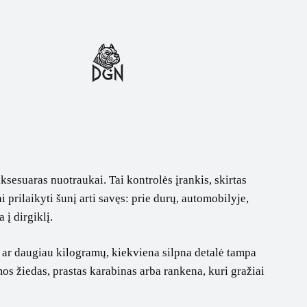
ksesuaras nuotraukai. Tai kontrolės įrankis, skirtas
ai prilaikyti šunį arti savęs: prie durų, automobilyje,
 į dirgiklį.
 45 ar daugiau kilogramų, kiekviena silpna detalė tampa
mos žiedas, prastas karabinas arba rankena, kuri gražiai