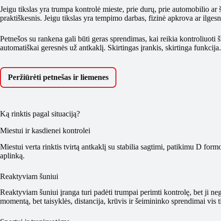
Jeigu tikslas yra trumpa kontrolė mieste, prie durų, prie automobilio ar š
praktiškesnis. Jeigu tikslas yra tempimo darbas, fizinė apkrova ar ilgesnė
Petnešos su rankena gali būti geras sprendimas, kai reikia kontroliuoti š
automatiškai geresnės už antkaklį. Skirtingas įrankis, skirtinga funkcija.
Peržiūrėti petnešas ir liemenes
Ką rinktis pagal situaciją?
Miestui ir kasdienei kontrolei
Miestui verta rinktis tvirtą antkaklį su stabilia sagtimi, patikimu D formo
aplinką.
Reaktyviam šuniui
Reaktyviam šuniui įranga turi padėti trumpai perimti kontrolę, bet ji ne
momentą, bet taisyklės, distancija, krūvis ir šeimininko sprendimai vis t