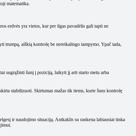
toji matematika.
uros erdvės yra vietos, kur per ilgas pavadėlis gali tapti ne
kyti trumpą, aiškią kontrolę be nereikalingo tampymo. Ypač tada,
 sugrąžinti šunį į poziciją, laikyti jį arti starto metu arba
skirta stabilizuoti. Skirtumas mažas tik tiems, kurie šuns kontrolę
lgesį ir naudojimo situaciją. Antkaklis su rankena labiausiai tinka
jimui.