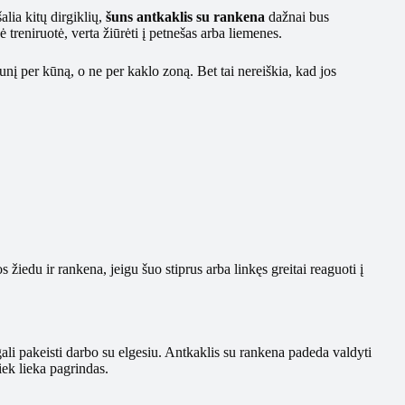
alia kitų dirgiklių,
šuns antkaklis su rankena
dažnai bus
 treniruotė, verta žiūrėti į petnešas arba liemenes.
unį per kūną, o ne per kaklo zoną. Bet tai nereiškia, kad jos
s žiedu ir rankena, jeigu šuo stiprus arba linkęs greitai reaguoti į
gali pakeisti darbo su elgesiu. Antkaklis su rankena padeda valdyti
iek lieka pagrindas.