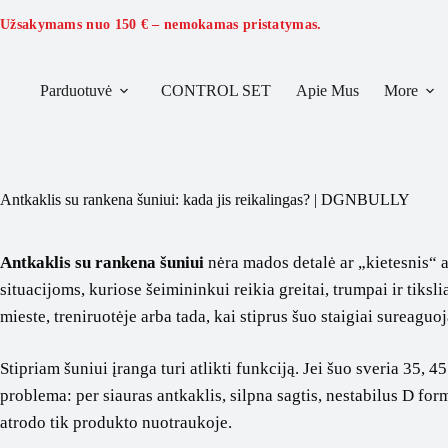
Skip
to
Užsakymams nuo
150 €
– nemokamas pristatymas.
content
Parduotuvė
CONTROL SET
Apie Mus
More
Antkaklis su rankena šuniui: kada jis reikalingas? | DGNBULLY
Antkaklis su rankena šuniui
nėra mados detalė ar „kietesnis“ a
situacijoms, kuriose šeimininkui reikia greitai, trumpai ir tiksli
mieste, treniruotėje arba tada, kai stiprus šuo staigiai sureaguoja
Stipriam šuniui įranga turi atlikti funkciją. Jei šuo sveria 35,
problema: per siauras antkaklis, silpna sagtis, nestabilus D for
atrodo tik produkto nuotraukoje.