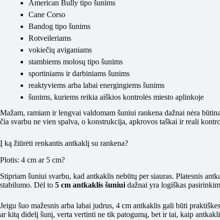
American Bully tipo šunims
Cane Corso
Bandog tipo šunims
Rotveileriams
vokiečių aviganiams
stambiems molosų tipo šunims
sportiniams ir darbiniams šunims
reaktyviems arba labai energingiems šunims
šunims, kuriems reikia aiškios kontrolės miesto aplinkoje
Mažam, ramiam ir lengvai valdomam šuniui rankena dažnai nėra būtin
čia svarbu ne vien spalva, o konstrukcija, apkrovos taškai ir reali kontro
Į ką žiūrėti renkantis antkaklį su rankena?
Plotis: 4 cm ar 5 cm?
Stipriam šuniui svarbu, kad antkaklis nebūtų per siauras. Platesnis antk
stabilumo. Dėl to
5 cm antkaklis šuniui
dažnai yra logiškas pasirinkim
Jeigu šuo mažesnis arba labai judrus, 4 cm antkaklis gali būti praktiš
ar kitą didelį šunį, verta vertinti ne tik patogumą, bet ir tai, kaip antka