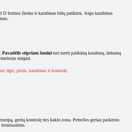
d D formos žiedas ir karabinas būtų patikimi. Jeigu karabinas
imas.
o.
Pavadėlis stipriam šuniui
turi turėti patikimą karabiną, tinkamą
tartuoja staigiai.
i: ilgis, plotis, karabinas ir kontrolė
.
trumpą, greitą kontrolę ties kaklo zona. Petnešos geriau paskirsto
 treniruotėms.