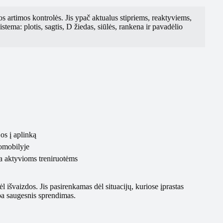
os artimos kontrolės. Jis ypač aktualus stipriems, reaktyviems,
stema: plotis, sagtis, D žiedas, siūlės, rankena ir pavadėlio
os į aplinką
tomobilyje
ba aktyvioms treniruotėms
 išvaizdos. Jis pasirenkamas dėl situacijų, kuriose įprastas
mpa saugesnis sprendimas.