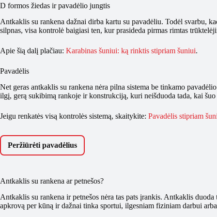
D formos žiedas ir pavadėlio jungtis
Antkaklis su rankena dažnai dirba kartu su pavadėliu. Todėl svarbu, ka
silpnas, visa kontrolė baigiasi ten, kur prasideda pirmas rimtas trūktelėj
Apie šią dalį plačiau:
Karabinas šuniui: ką rinktis stipriam šuniui
.
Pavadėlis
Net geras antkaklis su rankena nėra pilna sistema be tinkamo pavadėli
ilgį, gerą sukibimą rankoje ir konstrukciją, kuri neišduoda tada, kai šuo s
Jeigu renkatės visą kontrolės sistemą, skaitykite:
Pavadėlis stipriam šuniu
Peržiūrėti pavadėlius
Antkaklis su rankena ar petnešos?
Antkaklis su rankena ir petnešos nėra tas pats įrankis. Antkaklis duoda 
apkrovą per kūną ir dažnai tinka sportui, ilgesniam fiziniam darbui arba