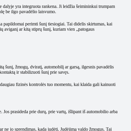
ėje dalyje yra integruota rankena. Ji leidžia šeimininkui trumpam
trolę be ilgo pavadėlio laisvumo.
a papildomai perimti šunį tiesiogiai. Tai didelis skirtumas, kai
 aviganį ar kitą stiprų šunį, kuriam vien „patogaus
itą šunį, žmogų, dviratį, automobilį ar garsą, ilgesnis pavadėlis
ntaktą ir stabilizuoti šunį prie savęs.
 daugiau fizinės kontrolės tuo momentu, kai klaida gali kainuoti
 Jos prasideda prie durų, prie vartų, išlipant iš automobilio arba
abar ne jo sprendimas, kada judėti. Judėjimą valdo žmogus. Tai