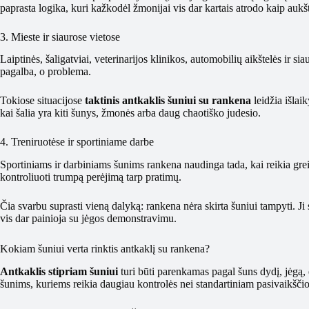
paprasta logika, kuri kažkodėl žmonijai vis dar kartais atrodo kaip aukš
3. Mieste ir siaurose vietose
Laiptinės, šaligatviai, veterinarijos klinikos, automobilių aikštelės ir sia
pagalba, o problema.
Tokiose situacijose
taktinis antkaklis šuniui su rankena
leidžia išlai
kai šalia yra kiti šunys, žmonės arba daug chaotiško judesio.
4. Treniruotėse ir sportiniame darbe
Sportiniams ir darbiniams šunims rankena naudinga tada, kai reikia greitai
kontroliuoti trumpą perėjimą tarp pratimų.
Čia svarbu suprasti vieną dalyką: rankena nėra skirta šuniui tampyti. Ji 
vis dar painioja su jėgos demonstravimu.
Kokiam šuniui verta rinktis antkaklį su rankena?
Antkaklis stipriam šuniui
turi būti parenkamas pagal šuns dydį, jėgą, e
šunims, kuriems reikia daugiau kontrolės nei standartiniam pasivaikščio