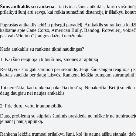
Šuns antkaklis su rankena
– tai tvirtas šuns antkaklis, kurio viršutin
prilaikyti šunį arti savęs, kai reikia sumažinti distanciją ir išlaikyti kon
Paprastas antkaklis leidžia prisegti pavadėlį. Antkaklis su rankena leidži
kalbame apie Cane Corso, American Bully, Bandog, Rotveilerį, vokiečių
pasivaikščiojimo“ įrangos dažnai neužtenka.
Kada antkaklis su rankena tikrai naudingas?
1. Kai šuo reaguoja į kitus šunis, žmones ar aplinką
Reaktyvus šuo gali startuoti per sekundę. Jeigu šuo staigiai reaguoja į k
kartais suteikia per daug laisvės. Rankena leidžia trumpam sutrumpinti ko
Tai nereiškia, kad rankena pakeičia dresūrą. Nepakeičia. Bet ji suteikia
daug daugiau nei naujas antkaklis.
2. Prie durų, vartų ir automobilio
Daug problemų su stipriais šunimis prasideda ne miške ir ne treniruotėje.
įeinant į naują aplinką.
Rankena leidžia trumpai prilaikyti šunį, kol jis gauna aiškų signalą: d