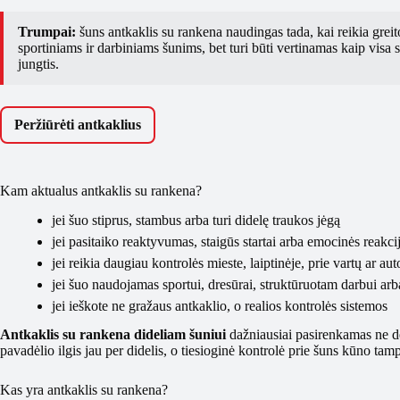
Trumpai:
šuns antkaklis su rankena naudingas tada, kai reikia greit
sportiniams ir darbiniams šunims, bet turi būti vertinamas kaip visa si
jungtis.
Peržiūrėti antkaklius
Kam aktualus antkaklis su rankena?
jei šuo stiprus, stambus arba turi didelę traukos jėgą
jei pasitaiko reaktyvumas, staigūs startai arba emocinės reakcij
jei reikia daugiau kontrolės mieste, laiptinėje, prie vartų ar au
jei šuo naudojamas sportui, dresūrai, struktūruotam darbui ar
jei ieškote ne gražaus antkaklio, o realios kontrolės sistemos
Antkaklis su rankena dideliam šuniui
dažniausiai pasirenkamas ne dėl
pavadėlio ilgis jau per didelis, o tiesioginė kontrolė prie šuns kūno ta
Kas yra antkaklis su rankena?