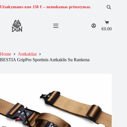
Skip
to
Užsakymams nuo
150 €
– nemokamas pristatymas.
content
Shopping
cart
€
0.00
Home
Antkakliai
BESTIA GripPro Sportinis Antkaklis Su Rankena