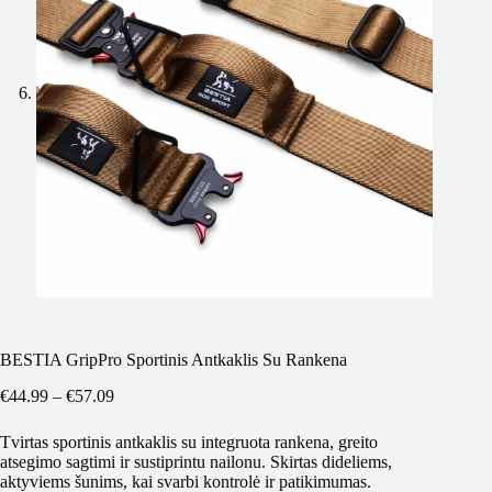
BESTIA GripPro Sportinis Antkaklis Su Rankena
Price
€
44.99
–
€
57.09
range:
€44.99
Tvirtas sportinis antkaklis su integruota rankena, greito
through
atsegimo sagtimi ir sustiprintu nailonu. Skirtas dideliems,
€57.09
aktyviems šunims, kai svarbi kontrolė ir patikimumas.