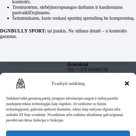
kontrolės.
Treniruotėms, stebėjimo/apsaugos darbams ir kasdieniams
pasivaikščiojimams.
Šeimininkams, kurie renkasi sportinį sprendimą be kompromisų.
DGNBULLY SPORT:
tai įrankis. Ne stiliaus detalė – o kontrolės
garantas.
Kontaktai
Tel.: +370 60586198
El. paštas:
info@dgnbully.lt
Tvarkyti sutikimą
Informacija
Rekvizitai
Privatumo politika
DGNBULLY – Tomas
Taisyklės
Siekdami teikti geriausią patirtį, įrenginio informacijai saugoti ir (arba) pasiekti
Daugnoras
Pristatymas
naudojame tokias technologijas kaip slapukus. Jei sutiksime su šiomis
Individuali veikla pagal
technologijomis, galėsime apdoroti duomenis, tokius kaip naršymo elgsena arba
pažymą
unikalūs ID šioje svetainėje. Nesutikimas arba sutikimo atšaukimas gali neigiamai
IV Nr.: 1435487
paveikti tam tikras funkcijas ir funkcijas.
Lietuva