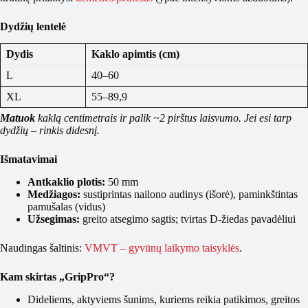
Dydžių lentelė
Dydis
Kaklo apimtis (cm)
L
40–60
XL
55–89,9
Matuok
kaklą centimetrais ir palik ~2 pirštus laisvumo. Jei esi tarp
dydžių – rinkis didesnį.
Išmatavimai
Antkaklio plotis:
50 mm
Medžiagos:
sustiprintas nailono audinys (išorė), paminkštintas
pamušalas (vidus)
Užsegimas:
greito atsegimo sagtis; tvirtas D-žiedas pavadėliui
Naudingas šaltinis:
VMVT – gyvūnų laikymo taisyklės
.
Kam skirtas „GripPro“?
Dideliems, aktyviems šunims, kuriems reikia patikimos, greitos