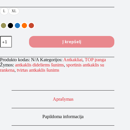
L
XL
produkto
Į krepšelį
kiekis:
BESTIA
GripPro
Sportinis
Produkto kodas:
N/A
Kategorijos:
Antkakliai
,
TOP įranga
Antkaklis
Žymos:
antkaklis dideliems šunims
,
sportinis antkaklis su
Su
rankena
,
tvirtas antkaklis šunims
Rankena
Aprašymas
Papildoma informacija