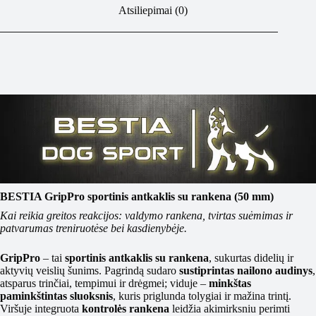
Atsiliepimai (0)
BESTIA GripPro sportinis antkaklis su rankena (50 mm)
Kai reikia greitos reakcijos: valdymo rankena, tvirtas suėmimas ir
patvarumas treniruotėse bei kasdienybėje.
GripPro
– tai
sportinis antkaklis su rankena
, sukurtas didelių ir
aktyvių veislių šunims. Pagrindą sudaro
sustiprintas nailono audinys
,
atsparus trinčiai, tempimui ir drėgmei; viduje –
minkštas
paminkštintas sluoksnis
, kuris priglunda tolygiai ir mažina trintį.
Viršuje integruota
kontrolės rankena
leidžia akimirksniu perimti