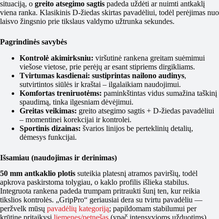
situaciją, o
greito atsegimo sagtis
padeda uždėti ar nuimti antkaklį
viena ranka. Klasikinis D-žiedas skirtas pavadėliui, todėl perėjimas nuo
laisvo žingsnio prie tikslaus valdymo užtrunka sekundes.
Pagrindinės savybės
Kontrolė akimirksniu:
viršutinė rankena greitam suėmimui
viešose vietose, prie perėjų ar esant stipriems dirgikliams.
Tvirtumas kasdienai:
sustiprintas nailono audinys
,
sutvirtintos siūlės ir kraštai – ilgalaikiam naudojimui.
Komfortas treniruotėms:
paminkštintas vidus sumažina taškinį
spaudimą, tinka ilgesniam dėvėjimui.
Greitas veikimas:
greito atsegimo sagtis + D-žiedas pavadėliui
– momentinei korekcijai ir kontrolei.
Sportinis dizainas:
švarios linijos be perteklinių detalių,
dėmesys funkcijai.
Išsamiau (naudojimas ir derinimas)
50 mm antkaklio plotis
suteikia platesnį atramos paviršių, todėl
apkrova paskirstoma tolygiau, o kaklo profilis išlieka stabilus.
Integruota rankena padeda trumpam pritraukti šunį ten, kur reikia
tikslios kontrolės. „GripPro“ geriausiai dera su tvirtu pavadėliu —
peržvelk mūsų
pavadėlių kategoriją
; papildomam stabilumui per
krūtinę pritaikysi
liemenes/petnešas
(ypač intensyvioms užduotims).