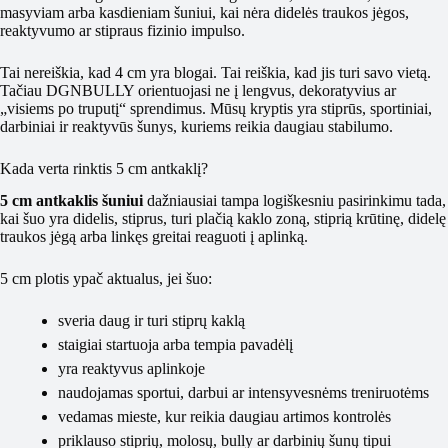
masyviam arba kasdieniam šuniui, kai nėra didelės traukos jėgos,
reaktyvumo ar stipraus fizinio impulso.
Tai nereiškia, kad 4 cm yra blogai. Tai reiškia, kad jis turi savo vietą.
Tačiau DGNBULLY orientuojasi ne į lengvus, dekoratyvius ar
„visiems po truputį“ sprendimus. Mūsų kryptis yra stiprūs, sportiniai,
darbiniai ir reaktyvūs šunys, kuriems reikia daugiau stabilumo.
Kada verta rinktis 5 cm antkaklį?
5 cm antkaklis šuniui
dažniausiai tampa logiškesniu pasirinkimu tada,
kai šuo yra didelis, stiprus, turi plačią kaklo zoną, stiprią krūtinę, didelę
traukos jėgą arba linkęs greitai reaguoti į aplinką.
5 cm plotis ypač aktualus, jei šuo:
sveria daug ir turi stiprų kaklą
staigiai startuoja arba tempia pavadėlį
yra reaktyvus aplinkoje
naudojamas sportui, darbui ar intensyvesnėms treniruotėms
vedamas mieste, kur reikia daugiau artimos kontrolės
priklauso stiprių, molosų, bully ar darbinių šunų tipui