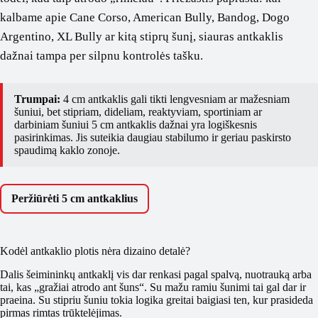
kalbame apie Cane Corso, American Bully, Bandog, Dogo
Argentino, XL Bully ar kitą stiprų šunį, siauras antkaklis
dažnai tampa per silpnu kontrolės tašku.
Trumpai:
4 cm antkaklis gali tikti lengvesniam ar mažesniam
šuniui, bet stipriam, dideliam, reaktyviam, sportiniam ar
darbiniam šuniui 5 cm antkaklis dažnai yra logiškesnis
pasirinkimas. Jis suteikia daugiau stabilumo ir geriau paskirsto
spaudimą kaklo zonoje.
Peržiūrėti 5 cm antkaklius
Kodėl antkaklio plotis nėra dizaino detalė?
Dalis šeimininkų antkaklį vis dar renkasi pagal spalvą, nuotrauką arba
tai, kas „gražiai atrodo ant šuns“. Su mažu ramiu šunimi tai gal dar ir
praeina. Su stipriu šuniu tokia logika greitai baigiasi ten, kur prasideda
pirmas rimtas trūktelėjimas.