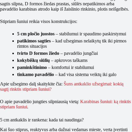
sagtis silpna, D formos žiedas prastas, siūlės nepatikimos arba
pavadėlio karabinas atrodo kaip iš žaislinio rinkinio, plotis neišgelbės.
Stipriam šuniui reikia visos konstrukcijos:
5 cm pločio juostos
– stabilumui ir spaudimo paskirstymui
patikimos sagties
– kad užsegimas nelaikytų tik iki pirmos
rimtos situacijos
tvirto D formos žiedo
– pavadėlio jungčiai
kokybiškų siūlių
– apkrovos taškams
paminkštinimo
– komfortui ir stabilumui
tinkamo pavadėlio
– kad visa sistema veiktų iki galo
Apie užsegimo dalį skaitykite čia:
Šuns antkaklio užsegimai: kokią
sagtį rinktis stipriam šuniui?
O apie pavadėlio jungties silpniausią vietą:
Karabinas šuniui: ką rinktis
stipriam šuniui
.
5 cm antkaklis ir rankena: kada tai naudinga?
Kai šuo stiprus, reaktyvus arba dažnai vedamas mieste, verta įvertinti