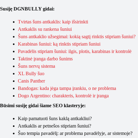
Susiję DGNBULLY gidai:
Tvirtas šuns antkaklis: kaip išsirinkti
Antkaklis su rankena šuniui
Šuns antkaklio užsegimai: kokią sagtį rinktis stipriam šuniui?
Karabinas šuniui: ką rinktis stipriam šuniui
Pavadėlis stipriam šuniui: ilgis, plotis, karabinas ir kontrolė
Taktinė įranga darbo šunims
Šuns nervų sistema
XL Bully šuo
Canis Panther
Bandogas: kada jėga tampa įrankiu, o ne problema
Dogo Argentino: charakteris, kontrolė ir įranga
Būsimi susiję gidai šiame SEO klasteryje:
Kaip pamatuoti šuns kaklą antkakliui?
Antkaklis ar petnešos stipriam šuniui?
Šuo tempia pavadėlį: ar problema pavadėlyje, ar sistemoje?