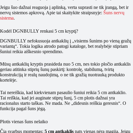
Jeigu šuo dažnai reaguoja į aplinką, verta suprasti ne tik įrangą, bet ir
nervų sistemos apkrovą. Apie tai skaitykite straipsnyje:
Šuns nervų
sistema
.
Kodėl DGNBULLY renkasi 5 cm kryptį?
DGNBULLY nefokusuoja antkaklių į „visiems šunims po vieną gražų
variantą“. Tokia logika atrodo patogi kataloge, bet realybėje stipriam
šuniui reikia aiškesnio sprendimo.
Mūsų antkaklių kryptis prasideda nuo 5 cm, nes tokio pločio antkaklis
geriau atitinka stiprių šunų paskirtį: kontrolę, stabilumą, tvirtą
konstrukciją ir realų naudojimą, o ne tik gražią nuotrauką produkto
kortelėje.
Tai nereiškia, kad kiekvienam pasaulio šuniui reikia 5 cm antkaklio.
Tai reiškia, kad jei auginate stiprų šunį, 5 cm plotis dažnai yra
racionalus starto taškas. Ne mada. Ne „didesnis reiškia geresnis“. O
funkcija pagal šuns jėgą.
Plotis vienas šuns nelaiko
Čia svarbus momentas:
5 cm antkaklis
pats vienas nėra magija. Jeigu