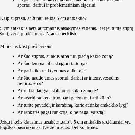
sportui, darbui ir problematiniam elgesiui
Kaip suprasti, ar šuniui reikia 5 cm antkaklio?
5 cm antkaklis nėra automatinis atsakymas visiems. Bet jei turite stiprų
šunį, verta pradėti nuo aiškaus checklisto.
Mini checklist prieš perkant
Ar šuo stiprus, sunkus arba turi plačią kaklo zoną?
Ar šuo tempia arba staigiai startuoja?
Ar pasitaiko reaktyvumas aplinkoje?
Ar šuo naudojamas sportui, darbui ar intensyvesnėms
treniruotėms?
Ar reikia daugiau stabilumo kaklo zonoje?
Ar svarbi rankena trumpam perėmimui arti kūno?
Ar turite pavadėlį ir karabiną, kurie atitinka antkaklio lygį?
Ar renkatės pagal funkciją, o ne pagal vaizdą?
Jeigu į kelis klausimus atsakėte „taip“, 5 cm antkaklis greičiausiai yra
logiškas pasirinkimas. Ne dėl mados. Dėl kontrolės.