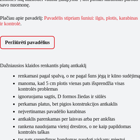
savo nuomonę.
Plačiau apie pavadėlį:
Pavadėlis stipriam šuniui: ilgis, plotis, karabinas
ir kontrolė
.
Peržiūrėti pavadėlius
Dažniausios klaidos renkantis platų antkaklį
renkamasi pagal spalvą, o ne pagal šuns jėgą ir kūno sudėjimą
manoma, kad 5 cm plotis vienas pats išsprendžia visas
kontrolės problemas
ignoruojama sagtis, D formos žiedas ir siūlės
perkamas platus, bet pigios konstrukcijos antkaklis
neįvertinamas pavadėlio karabinas
antkaklis parenkamas per laisvas arba per ankštas
rankena naudojama vietoj dresūros, o ne kaip papildomas
kontrolės taškas
tas pats sprendimas bandomas naudoti viskam: miestui,