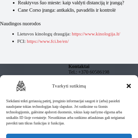
Reaktyvus šuo mieste: kaip valdyti distanciją ir įrangą?
Cane Corso įranga: antkaklis, pavadėlis ir kontrolė
Naudingos nuorodos
Lietuvos kinologų draugija:
https://www.kinologija.lt/
FCI:
https://www.fci.be/en/
Kontaktai
Tel.: +370 60586198
El. paštas:
info@dgnbully.lt
Tvarkyti sutikimą
Informacija
Rekvizitai
Privatumo politika
DGNBULLY – Tomas
Taisyklės
Siekdami teikti geriausią patirtį, įrenginio informacijai saugoti ir (arba) pasiekti
Daugnoras
Pristatymas
naudojame tokias technologijas kaip slapukus. Jei sutiksime su šiomis
Individuali veikla pagal
technologijomis, galėsime apdoroti duomenis, tokius kaip naršymo elgsena arba
pažymą
unikalūs ID šioje svetainėje. Nesutikimas arba sutikimo atšaukimas gali neigiamai
IV Nr.: 1435487
paveikti tam tikras funkcijas ir funkcijas.
Lietuva