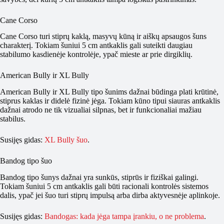
Cane Corso
Cane Corso turi stiprų kaklą, masyvų kūną ir aiškų apsaugos šuns
charakterį. Tokiam šuniui 5 cm antkaklis gali suteikti daugiau
stabilumo kasdienėje kontrolėje, ypač mieste ar prie dirgiklių.
American Bully ir XL Bully
American Bully ir XL Bully tipo šunims dažnai būdinga plati krūtinė,
stiprus kaklas ir didelė fizinė jėga. Tokiam kūno tipui siauras antkaklis
dažnai atrodo ne tik vizualiai silpnas, bet ir funkcionaliai mažiau
stabilus.
Susijęs gidas:
XL Bully šuo
.
Bandog tipo šuo
Bandog tipo šunys dažnai yra sunkūs, stiprūs ir fiziškai galingi.
Tokiam šuniui 5 cm antkaklis gali būti racionali kontrolės sistemos
dalis, ypač jei šuo turi stiprų impulsą arba dirba aktyvesnėje aplinkoje.
Susijęs gidas:
Bandogas: kada jėga tampa įrankiu, o ne problema
.