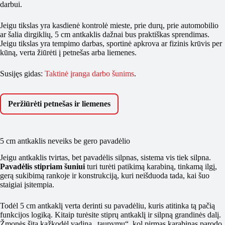
darbui.
Jeigu tikslas yra kasdienė kontrolė mieste, prie durų, prie automobilio
ar šalia dirgiklių, 5 cm antkaklis dažnai bus praktiškas sprendimas.
Jeigu tikslas yra tempimo darbas, sportinė apkrova ar fizinis krūvis per
kūną, verta žiūrėti į petnešas arba liemenes.
Susijęs gidas:
Taktinė įranga darbo šunims
.
Peržiūrėti petnešas ir liemenes
5 cm antkaklis neveiks be gero pavadėlio
Jeigu antkaklis tvirtas, bet pavadėlis silpnas, sistema vis tiek silpna.
Pavadėlis stipriam šuniui
turi turėti patikimą karabiną, tinkamą ilgį,
gerą sukibimą rankoje ir konstrukciją, kuri neišduoda tada, kai šuo
staigiai įsitempia.
Todėl 5 cm antkaklį verta derinti su pavadėliu, kuris atitinka tą pačią
funkcijos logiką. Kitaip turėsite stiprų antkaklį ir silpną grandinės dalį.
Žmonės šitą kažkodėl vadina „taupymu“, kol pirmas karabinas parodo