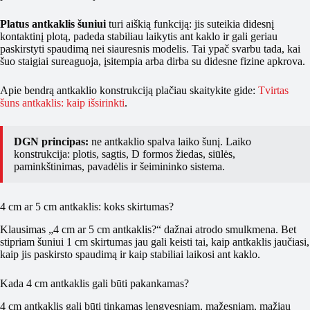
Platus antkaklis šuniui
turi aiškią funkciją: jis suteikia didesnį
kontaktinį plotą, padeda stabiliau laikytis ant kaklo ir gali geriau
paskirstyti spaudimą nei siauresnis modelis. Tai ypač svarbu tada, kai
šuo staigiai sureaguoja, įsitempia arba dirba su didesne fizine apkrova.
Apie bendrą antkaklio konstrukciją plačiau skaitykite gide:
Tvirtas
šuns antkaklis: kaip išsirinkti
.
DGN principas:
ne antkaklio spalva laiko šunį. Laiko
konstrukcija: plotis, sagtis, D formos žiedas, siūlės,
paminkštinimas, pavadėlis ir šeimininko sistema.
4 cm ar 5 cm antkaklis: koks skirtumas?
Klausimas „4 cm ar 5 cm antkaklis?“ dažnai atrodo smulkmena. Bet
stipriam šuniui 1 cm skirtumas jau gali keisti tai, kaip antkaklis jaučiasi,
kaip jis paskirsto spaudimą ir kaip stabiliai laikosi ant kaklo.
Kada 4 cm antkaklis gali būti pakankamas?
4 cm antkaklis gali būti tinkamas lengvesniam, mažesniam, mažiau