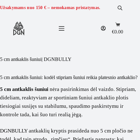
Skip
to
Užsakymams nuo
150 €
– nemokamas pristatymas.
content
Shopping
cart
€
0.00
5 cm antkaklis šuniui| DGNBULLY
5 cm antkaklis šuniui: kodėl stipriam šuniui reikia platesnio antkaklio?
5 cm antkaklis šuniui
nėra pasirinkimas dėl vaizdo. Stipriam,
dideliam, reaktyviam ar sportiniam šuniui antkaklio plotis
tiesiogiai susijęs su stabilumu, spaudimo paskirstymu ir
kontrole tada, kai šuo turi realią jėgą.
DGNBULLY antkaklių kryptis prasideda nuo 5 cm pločio ne
todėl, kad taip atrodo „rimčiau“. Priežastis paprasta: kai