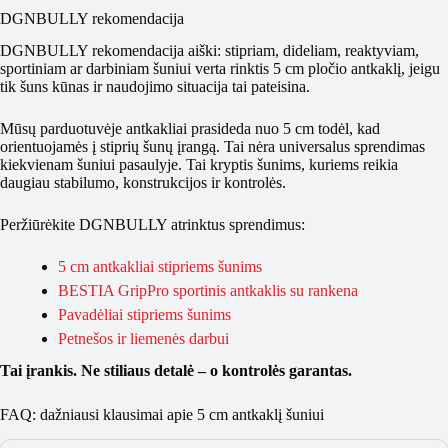
DGNBULLY rekomendacija
DGNBULLY rekomendacija aiški: stipriam, dideliam, reaktyviam,
sportiniam ar darbiniam šuniui verta rinktis 5 cm pločio antkaklį, jeigu
tik šuns kūnas ir naudojimo situacija tai pateisina.
Mūsų parduotuvėje antkakliai prasideda nuo 5 cm todėl, kad
orientuojamės į stiprių šunų įrangą. Tai nėra universalus sprendimas
kiekvienam šuniui pasaulyje. Tai kryptis šunims, kuriems reikia
daugiau stabilumo, konstrukcijos ir kontrolės.
Peržiūrėkite DGNBULLY atrinktus sprendimus:
5 cm antkakliai stipriems šunims
BESTIA GripPro sportinis antkaklis su rankena
Pavadėliai stipriems šunims
Petnešos ir liemenės darbui
Tai įrankis. Ne stiliaus detalė – o kontrolės garantas.
FAQ: dažniausi klausimai apie 5 cm antkaklį šuniui