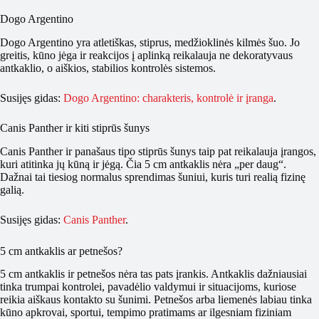
Dogo Argentino
Dogo Argentino yra atletiškas, stiprus, medžioklinės kilmės šuo. Jo
greitis, kūno jėga ir reakcijos į aplinką reikalauja ne dekoratyvaus
antkaklio, o aiškios, stabilios kontrolės sistemos.
Susijęs gidas:
Dogo Argentino: charakteris, kontrolė ir įranga
.
Canis Panther ir kiti stiprūs šunys
Canis Panther ir panašaus tipo stiprūs šunys taip pat reikalauja įrangos,
kuri atitinka jų kūną ir jėgą. Čia 5 cm antkaklis nėra „per daug“.
Dažnai tai tiesiog normalus sprendimas šuniui, kuris turi realią fizinę
galią.
Susijęs gidas:
Canis Panther
.
5 cm antkaklis ar petnešos?
5 cm antkaklis ir petnešos nėra tas pats įrankis. Antkaklis dažniausiai
tinka trumpai kontrolei, pavadėlio valdymui ir situacijoms, kuriose
reikia aiškaus kontakto su šunimi. Petnešos arba liemenės labiau tinka
kūno apkrovai, sportui, tempimo pratimams ar ilgesniam fiziniam