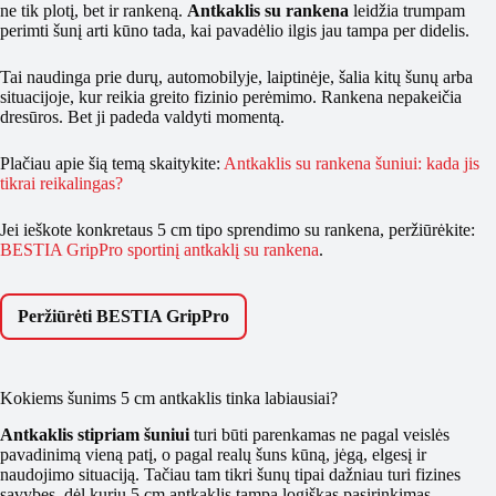
ne tik plotį, bet ir rankeną.
Antkaklis su rankena
leidžia trumpam
perimti šunį arti kūno tada, kai pavadėlio ilgis jau tampa per didelis.
Tai naudinga prie durų, automobilyje, laiptinėje, šalia kitų šunų arba
situacijoje, kur reikia greito fizinio perėmimo. Rankena nepakeičia
dresūros. Bet ji padeda valdyti momentą.
Plačiau apie šią temą skaitykite:
Antkaklis su rankena šuniui: kada jis
tikrai reikalingas?
Jei ieškote konkretaus 5 cm tipo sprendimo su rankena, peržiūrėkite:
BESTIA GripPro sportinį antkaklį su rankena
.
Peržiūrėti BESTIA GripPro
Kokiems šunims 5 cm antkaklis tinka labiausiai?
Antkaklis stipriam šuniui
turi būti parenkamas ne pagal veislės
pavadinimą vieną patį, o pagal realų šuns kūną, jėgą, elgesį ir
naudojimo situaciją. Tačiau tam tikri šunų tipai dažniau turi fizines
savybes, dėl kurių 5 cm antkaklis tampa logiškas pasirinkimas.