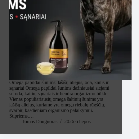
Omega papildai šunims: lašišų aliejus, oda, kailis ir
sąnariai Omega papildai šunims dažniausiai siejami
su oda, kailiu, sąnariais ir bendra organizmo būkle.
Vienas populiariausių omega šaltinių šunims yra
lašišų aliejus, kuriame yra omega riebalų rūgščių,
svarbių kasdieniam organizmo palaikymui.
Stipriems,…
Tomas Daugnoras
2026 6 liepos