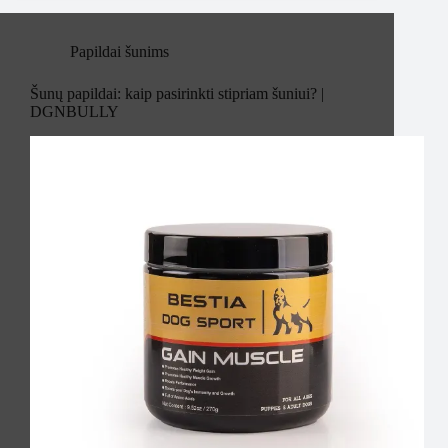
Papildai šunims
Šunų papildai: kaip pasirinkti stipriam šuniui? |
DGNBULLY