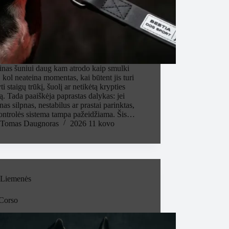
inas šuniui daug kam atrodo kaip smulki
, kol neateina momentas, kai būtent jis turi
yti staigų trūkį, šuolį ar netikėtą krypties
ą. Tada paaiškėja paprastas dalykas: jei
nas silpnas, nestabilus ar prastai parinktas,
kontrolės sistema tampa pažeidžiama. Šis…
Tomas Daugnoras
2026 11 kovo
Liemenės
Corso