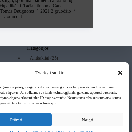
 sargai, sportiniai partneriai ar darbinių
čių atlikėjai. Tačiau tinkama Cane…
Tomas Daugnoras
2021 2 gruodžio
1 Comment
Kategorijos
25
Antkakliai
25
3
produktai
Antsnukiai
3
2
produktai
Liemenės
2
Tvarkyti sutikimą
produktai
5
Papildai šunims
5
6
produktai
Pavadėliai
6
produktai
19
Premium Line
19
i geriausią patirtį, įrenginio informacijai saugoti ir (arba) pasiekti naudojame tokias
4
produktų
TOP įranga
4
kaip slapukus. Jei sutiksime su šiomis technologijomis, galėsime apdoroti duomenis,
produktai
1
Treniravimo įranga
1
aršymo elgsena arba unikalūs ID šioje svetainėje. Nesutikimas arba sutikimo atšaukimas
produktas
paveikti tam tikras funkcijas ir funkcijas.
Rašykite mums
Priimti
Neigti