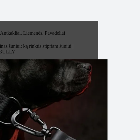
Antkakliai
,
Liemenės
,
Pavadėliai
nas šuniui: ką rinktis stipriam šuniui |
BULLY