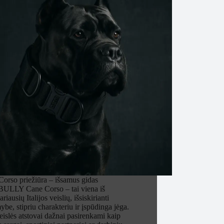
orso priežiūra – išsamus gidas
LLY Cane Corso – tai viena iš
riausių Italijos veislių, išsiskirianti
mybe, stipriu charakteriu ir įspūdinga jėga.
eislės atstovai dažnai pasirenkami kaip