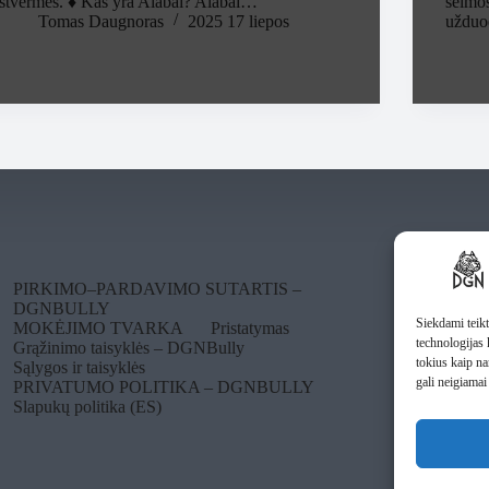
ištvermės. ♦ Kas yra Alabai? Alabai…
šeimos
Tomas Daugnoras
2025 17 liepos
užduo
PIRKIMO–PARDAVIMO SUTARTIS –
DGNBULLY
Siekdami teikt
MOKĖJIMO TVARKA
Pristatymas
technologijas 
Grąžinimo taisyklės – DGNBully
tokius kaip n
Sąlygos ir taisyklės
gali neigiamai 
PRIVATUMO POLITIKA – DGNBULLY
Slapukų politika (ES)