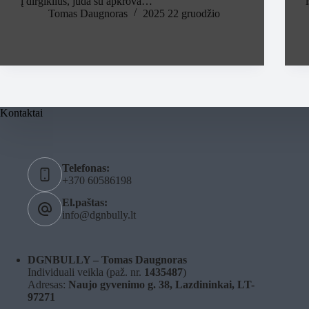
į dirgiklius, juda su apkrova…
Tomas Daugnoras
2025 22 gruodžio
Kontaktai
Telefonas:
+370 60586198
El.paštas:
info@dgnbully.lt
DGNBULLY – Tomas Daugnoras
Individuali veikla (paž. nr.
1435487
)
Adresas:
Naujo gyvenimo g. 38, Lazdininkai, LT-
97271