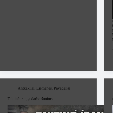
Antkakliai
,
Liemenės
,
Pavadėliai
Taktinė įranga darbo šunims