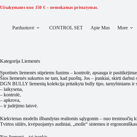
Skip
to
Užsakymams nuo
150 €
– nemokamas pristatymas.
content
Parduotuvė
CONTROL SET
Apie Mus
More
Kategorija
Liemenės
Sportinės liemenės stipriems šunims – kontrolė, apsauga ir pasitikėjima
Šios liemenės sukurtos ne tam, kad puoštų. Jos – įrankiai, skirti darbui 
DGN BULLY liemenių kolekcija pritaikyta bully tipo, tarnybiniams ir 
– laikysena,
– kontrolė,
– apkrova,
– ir judėjimo laisvė.
Kiekvienas modelis išbandytas realiomis sąlygomis – nuo treniruočių ki
Tvirtos siūlės, kvėpuojantys audiniai, „molle“ sistemos ir ergonomiškas
Nes liemenė – tai įrankis.