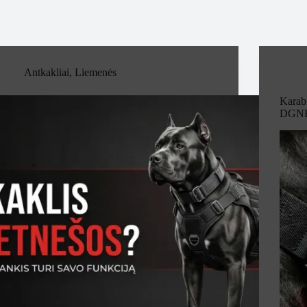
Antkakliai
,
Liemenės
Karabi
DGN