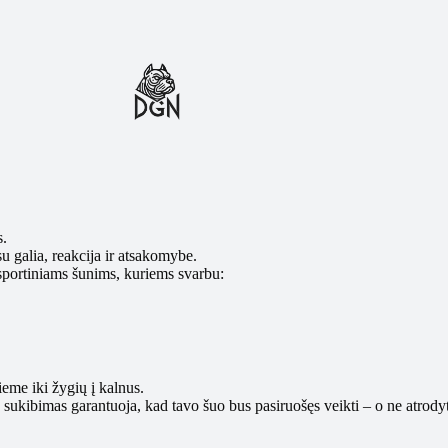
s.
su galia, reakcija ir atsakomybe.
sportiniams šunims, kuriems svarbu:
eme iki žygių į kalnus.
 sukibimas garantuoja, kad tavo šuo bus pasiruošęs veikti – o ne atrodyt