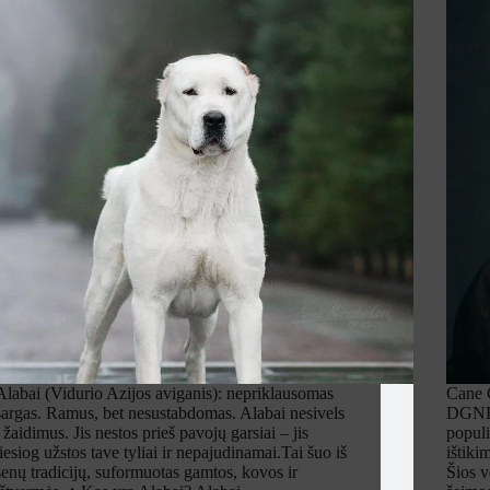
Alabai (Vidurio Azijos aviganis): nepriklausomas
Cane C
sargas. Ramus, bet nesustabdomas. Alabai nesivels
DGNBU
į žaidimus. Jis nestos prieš pavojų garsiai – jis
populia
tiesiog užstos tave tyliai ir nepajudinamai.Tai šuo iš
ištiki
senų tradicijų, suformuotas gamtos, kovos ir
Šios v