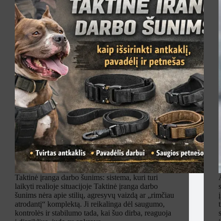
Taktinė įranga darbo šunims: sistema, kuri turi
laikyti realioje situacijoje Taktinė įranga darbo
šunims nėra apie stilių, agresyvų vaizdą ar „rimčiau
atrodantį“ komplektą. Ji reikalinga dėl saugumo,
kontrolės ir stabilumo tada, kai šuo dirba, reaguoja