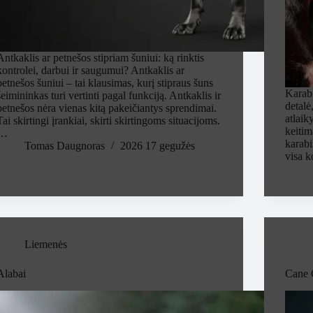
Antkaklis ar petnešos stipriam šuniui: ką rinktis
kontrolei, darbui ir saugumui? Antkaklis ar
petnešos šuniui – tai klausimas, kurį stipraus šuns
Karab
šeimininkas turi vertinti pagal funkciją. Antkaklis ir
detalė
petnešos nėra vienas kitą pakeičiantys sprendimai.
atlaik
Tai skirtingi įrankiai, skirti skirtingoms situacijoms.
keitim
…
karabi
Tomas Daugnoras
2026 17 gegužės
visa 
Liemenės
Alabai
Cane 