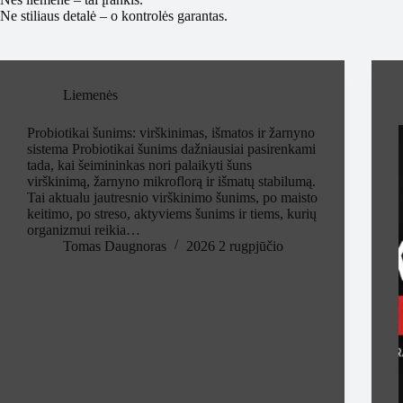
Ne stiliaus detalė – o kontrolės garantas.
Liemenės
Probiotikai šunims: virškinimas, išmatos ir žarnyno
sistema Probiotikai šunims dažniausiai pasirenkami
tada, kai šeimininkas nori palaikyti šuns
virškinimą, žarnyno mikroflorą ir išmatų stabilumą.
Tai aktualu jautresnio virškinimo šunims, po maisto
keitimo, po streso, aktyviems šunims ir tiems, kurių
organizmui reikia…
Tomas Daugnoras
2026 2 rugpjūčio