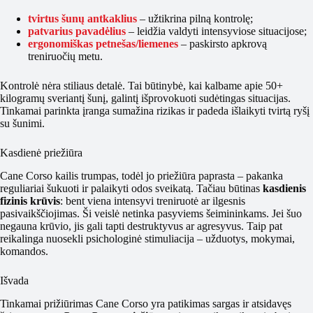
tvirtus šunų antkaklius
– užtikrina pilną kontrolę;
patvarius pavadėlius
– leidžia valdyti intensyviose situacijose;
ergonomiškas petnešas/liemenes
– paskirsto apkrovą
treniruočių metu.
Kontrolė nėra stiliaus detalė. Tai būtinybė, kai kalbame apie 50+
kilogramų sveriantį šunį, galintį išprovokuoti sudėtingas situacijas.
Tinkamai parinkta įranga sumažina rizikas ir padeda išlaikyti tvirtą ryšį
su šunimi.
Kasdienė priežiūra
Cane Corso kailis trumpas, todėl jo priežiūra paprasta – pakanka
reguliariai šukuoti ir palaikyti odos sveikatą. Tačiau būtinas
kasdienis
fizinis krūvis
: bent viena intensyvi treniruotė ar ilgesnis
pasivaikščiojimas. Ši veislė netinka pasyviems šeimininkams. Jei šuo
negauna krūvio, jis gali tapti destruktyvus ar agresyvus. Taip pat
reikalinga nuosekli psichologinė stimuliacija – užduotys, mokymai,
komandos.
Išvada
Tinkamai prižiūrimas Cane Corso yra patikimas sargas ir atsidavęs