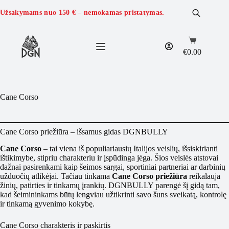
Skip
to
Užsakymams nuo
150 €
– nemokamas pristatymas.
content
Shopping
cart
€
0.00
Cane Corso
Cane Corso priežiūra – išsamus gidas DGNBULLY
Cane Corso
– tai viena iš populiariausių Italijos veislių, išsiskirianti
ištikimybe, stipriu charakteriu ir įspūdinga jėga. Šios veislės atstovai
dažnai pasirenkami kaip šeimos sargai, sportiniai partneriai ar darbinių
užduočių atlikėjai. Tačiau tinkama
Cane Corso priežiūra
reikalauja
žinių, patirties ir tinkamų įrankių. DGNBULLY parengė šį gidą tam,
kad šeimininkams būtų lengviau užtikrinti savo šuns sveikatą, kontrolę
ir tinkamą gyvenimo kokybę.
Cane Corso charakteris ir paskirtis