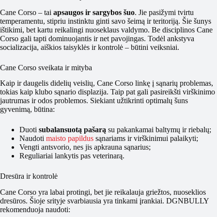
Cane Corso – tai
apsaugos ir sargybos šuo
. Jie pasižymi tvirtu
temperamentu, stipriu instinktu ginti savo šeimą ir teritoriją. Šie šunys
ištikimi, bet kartu reikalingi nuoseklaus valdymo. Be disciplinos Cane
Corso gali tapti dominuojantis ir net pavojingas. Todėl ankstyva
socializacija, aiškios taisyklės ir kontrolė – būtini veiksniai.
Cane Corso sveikata ir mityba
Kaip ir daugelis didelių veislių, Cane Corso linkę į sąnarių problemas,
tokias kaip klubo sąnario displazija. Taip pat gali pasireikšti virškinimo
jautrumas ir odos problemos. Siekiant užtikrinti optimalų šuns
gyvenimą, būtina:
Duoti
subalansuotą pašarą
su pakankamai baltymų ir riebalų;
Naudoti
maisto papildus
sąnariams ir virškinimui palaikyti;
Vengti antsvorio, nes jis apkrauna sąnarius;
Reguliariai lankytis pas veterinarą.
Dresūra ir kontrolė
Cane Corso yra labai protingi, bet jie reikalauja griežtos, nuoseklios
dresūros. Šioje srityje svarbiausia yra tinkami įrankiai. DGNBULLY
rekomenduoja naudoti: