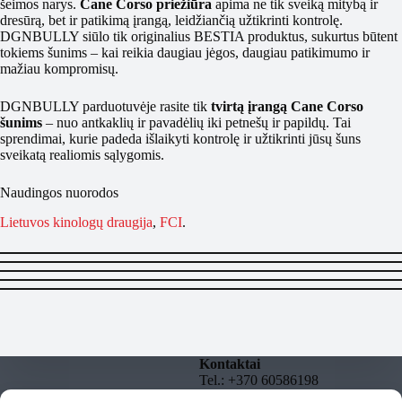
šeimos narys.
Cane Corso priežiūra
apima ne tik sveiką mitybą ir
dresūrą, bet ir patikimą įrangą, leidžiančią užtikrinti kontrolę.
DGNBULLY siūlo tik originalius BESTIA produktus, sukurtus būtent
tokiems šunims – kai reikia daugiau jėgos, daugiau patikimumo ir
mažiau kompromisų.
DGNBULLY parduotuvėje rasite tik
tvirtą įrangą Cane Corso
šunims
– nuo antkaklių ir pavadėlių iki petnešų ir papildų. Tai
sprendimai, kurie padeda išlaikyti kontrolę ir užtikrinti jūsų šuns
sveikatą realiomis sąlygomis.
Naudingos nuorodos
Lietuvos kinologų draugija
,
FCI
.
Kontaktai
Tel.: +370 60586198
El. paštas: