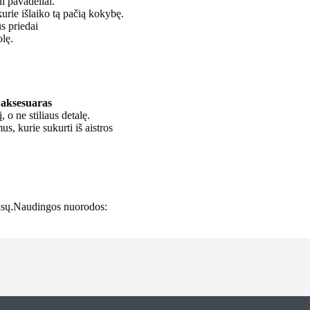
ni pavadėliai.
rie išlaiko tą pačią kokybę.
ūs priedai
olę.
aksesuaras
, o ne stiliaus detalę.
 kurie sukurti iš aistros
misų.Naudingos nuorodos: