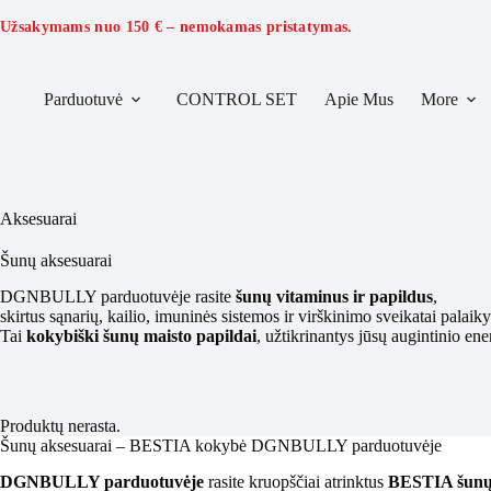
Skip
to
Užsakymams nuo
150 €
– nemokamas pristatymas.
content
Parduotuvė
CONTROL SET
Apie Mus
More
Aksesuarai
Šunų aksesuarai
DGNBULLY parduotuvėje rasite
šunų vitaminus ir papildus
,
skirtus sąnarių, kailio, imuninės sistemos ir virškinimo sveikatai palaiky
Tai
kokybiški šunų maisto papildai
, užtikrinantys jūsų augintinio en
Produktų nerasta.
Šunų aksesuarai – BESTIA kokybė DGNBULLY parduotuvėje
DGNBULLY parduotuvėje
rasite kruopščiai atrinktus
BESTIA šunų