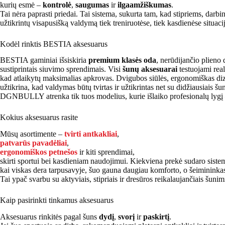
kurių esmė –
kontrolė
,
saugumas
ir
ilgaamžiškumas
.
Tai nėra paprasti priedai. Tai sistema, sukurta tam, kad stipriems, darbi
užtikrintų visapusišką valdymą tiek treniruotėse, tiek kasdienėse situaci
Kodėl rinktis BESTIA aksesuarus
BESTIA gaminiai išsiskiria
premium klasės oda
, nerūdijančio plieno 
sustiprintais siuvimo sprendimais. Visi
šunų aksesuarai
testuojami rea
kad atlaikytų maksimalias apkrovas. Dvigubos siūlės, ergonomiškas diz
užtikrina, kad valdymas būtų tvirtas ir užtikrintas net su didžiausiais šu
DGNBULLY atrenka tik tuos modelius, kurie išlaiko profesionalų lyg
Kokius aksesuarus rasite
Mūsų asortimente –
tvirti antkakliai
,
patvarūs pavadėliai
,
ergonomiškos petnešos
ir kiti sprendimai,
skirti sportui bei kasdieniam naudojimui. Kiekviena prekė sudaro siste
kai viskas dera tarpusavyje, šuo gauna daugiau komforto, o šeimininka
Tai ypač svarbu su aktyviais, stipriais ir dresūros reikalaujančiais šunim
Kaip pasirinkti tinkamus aksesuarus
Aksesuarus rinkitės pagal šuns
dydį
,
svorį
ir
paskirtį
.