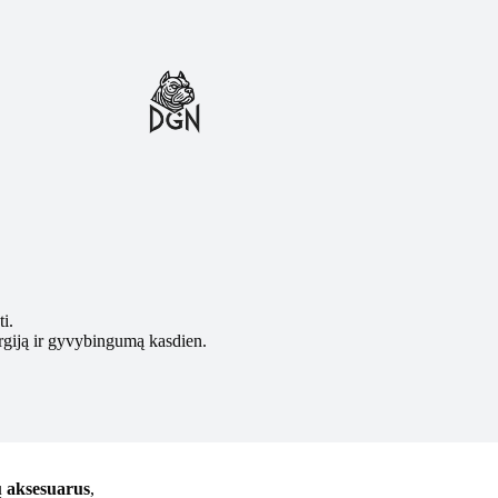
ti.
ergiją ir gyvybingumą kasdien.
 aksesuarus
,