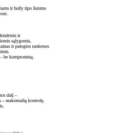
niams ir bully tipo šunims
jose.
detalėmis ir
liomis sąlygomis,
ainas ir patogios rankenos
nimis.
į – be kompromisų.
mos dalį –
s – maksimalią kontrolę.
is.