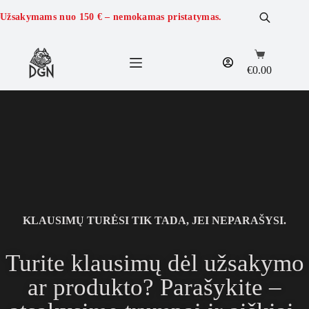
Užsakymams nuo
150 €
– nemokamas pristatymas.
€
0.00
KLAUSIMŲ TURĖSI TIK TADA, JEI NEPARAŠYSI.
Turite klausimų dėl užsakymo
ar produkto? Parašykite –