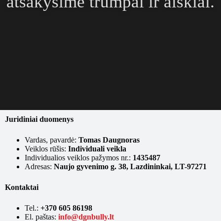
atsakysime trumpai ir aiškiai.
Juridiniai duomenys
Vardas, pavardė:
Tomas Daugnoras
Veiklos rūšis:
Individuali veikla
Individualios veiklos pažymos nr.:
1435487
Adresas:
Naujo gyvenimo g. 38, Lazdininkai, LT-97271
Kontaktai
Tel.:
+370 605 86198
El. paštas:
info@dgnbully.lt