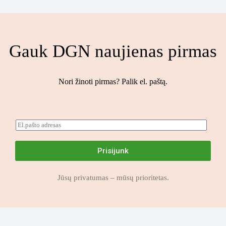
Gauk DGN naujienas pirmas
Nori žinoti pirmas? Palik el. paštą.
E
E
l
l
.
.
p
p
Prisijunk
a
a
š
š
t
t
Jūsų privatumas – mūsų prioritetas.
a
a
s
s
E
*
l
.
p