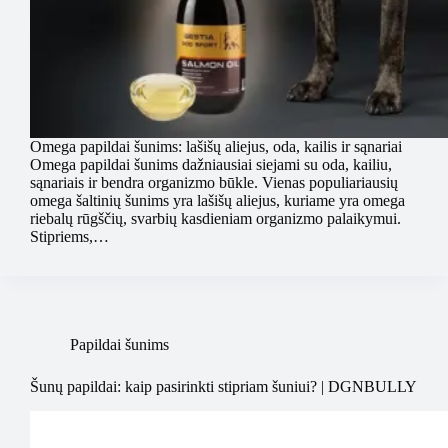
Omega papildai šunims: lašišų aliejus, oda, kailis ir sąnariai
Omega papildai šunims dažniausiai siejami su oda, kailiu,
sąnariais ir bendra organizmo būkle. Vienas populiariausių
omega šaltinių šunims yra lašišų aliejus, kuriame yra omega
riebalų rūgščių, svarbių kasdieniam organizmo palaikymui.
Stipriems,…
Papildai šunims
Šunų papildai: kaip pasirinkti stipriam šuniui? | DGNBULLY