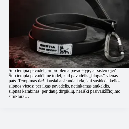
Šuo tempia pavadėlį: ar problema pavadėlyje, ar sistemoje?
Šuo tempia pavadėlį ne todėl, kad pavadėlis „blogas“ vienas
pats. Tempimas dažniausiai atsiranda tada, kai susideda kelios
silpnos vietos: per ilgas pavadėlis, netinkamas antkaklis,
silpnas karabinas, per daug dirgiklių, neaiški pasivaikščiojimo
struktūra…