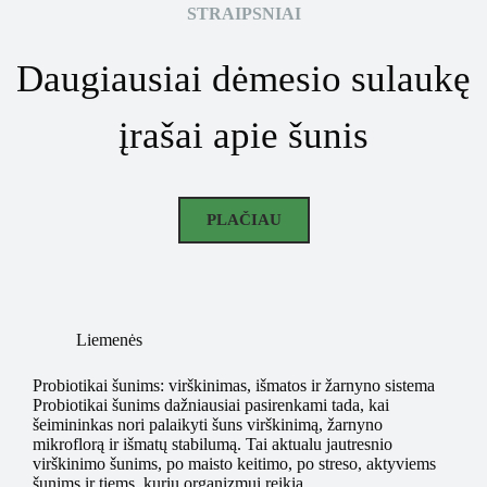
STRAIPSNIAI
Daugiausiai dėmesio sulaukę
įrašai apie šunis
PLAČIAU
Liemenės
Probiotikai šunims: virškinimas, išmatos ir žarnyno sistema
Probiotikai šunims dažniausiai pasirenkami tada, kai
šeimininkas nori palaikyti šuns virškinimą, žarnyno
mikroflorą ir išmatų stabilumą. Tai aktualu jautresnio
virškinimo šunims, po maisto keitimo, po streso, aktyviems
šunims ir tiems, kurių organizmui reikia…