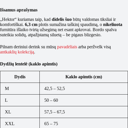
Išsamus aprašymas
„Hektor“ kuriamas taip, kad
didelis šuo
būtų valdomas tiksliai ir
komfortiškai.
6,3 cm
plotis sumažina taškinį spaudimą, o
nikeliuota
furnitūra išlaiko tvirtą užsegimą net esant apkrovai. Bordo spalva
suteikia solidų, atpažįstamą siluetą – be pigaus blizgesio.
Pilnam deriniui derink su mūsų
pavadėliais
arba peržvelk visą
antkaklių kolekciją
.
Dydžių lentelė (kaklo apimtis)
Dydis
Kaklo apimtis (cm)
M
42,5 – 52,5
L
50 – 60
XL
57,5 – 67,5
XXL
65 – 75