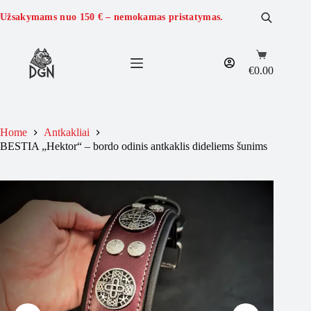
Skip
to
Užsakymams nuo
150 €
– nemokamas pristatymas.
content
Shopping
cart
€
0.00
Home
Antkakliai
BESTIA „Hektor“ – bordo odinis antkaklis dideliems šunims