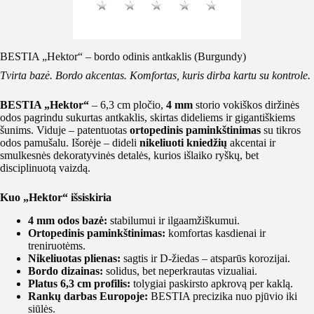
BESTIA „Hektor“ – bordo odinis antkaklis (Burgundy)
Tvirta bazė. Bordo akcentas. Komfortas, kuris dirba kartu su kontrole.
BESTIA „Hektor“
– 6,3 cm pločio,
4 mm
storio vokiškos diržinės
odos pagrindu sukurtas antkaklis, skirtas dideliems ir gigantiškiems
šunims. Viduje – patentuotas
ortopedinis paminkštinimas
su tikros
odos pamušalu. Išorėje – dideli
nikeliuoti kniedžių
akcentai ir
smulkesnės dekoratyvinės detalės, kurios išlaiko ryškų, bet
disciplinuotą vaizdą.
Kuo „Hektor“ išsiskiria
4 mm odos bazė:
stabilumui ir ilgaamžiškumui.
Ortopedinis paminkštinimas:
komfortas kasdienai ir
treniruotėms.
Nikeliuotas plienas:
sagtis ir D-žiedas – atsparūs korozijai.
Bordo dizainas:
solidus, bet neperkrautas vizualiai.
Platus 6,3 cm profilis:
tolygiai paskirsto apkrovą per kaklą.
Rankų darbas Europoje:
BESTIA precizika nuo pjūvio iki
siūlės.