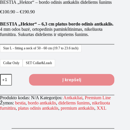
BESTIA „Hektor“ – bordo odinis antkaklis dideliems šunims
Price
€
100.90
–
€
190.90
range:
€100.90
BESTIA „Hektor“ – 6,3 cm platus bordo odinis antkaklis.
through
4 mm odos bazė, ortopedinis paminkštinimas, nikeliuota
€190.90
furnitūra. Sukurtas dideliems ir stipriems šunims.
Size L - fitting a neck of 50 - 60 cm (19.7 to 23.6 inch)
Collar Only
SET Collar&Leash
produkto
Į krepšelį
kiekis:
BESTIA
„Hektor“
–
Produkto kodas:
N/A
Kategorijos:
Antkakliai
,
Premium Line
bordo
Žymos:
bestia
,
bordo antkaklis
,
dideliems šunims
,
nikeliuota
odinis
furnitūra
,
platus odinis antkaklis
,
premium antkaklis
,
XXL
antkaklis
dideliems
šunims