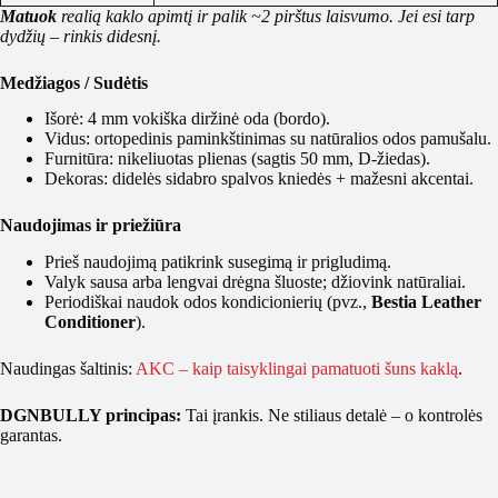
Matuok
realią kaklo apimtį ir palik ~2 pirštus laisvumo. Jei esi tarp
dydžių – rinkis didesnį.
Medžiagos / Sudėtis
Išorė: 4 mm vokiška diržinė oda (bordo).
Vidus: ortopedinis paminkštinimas su natūralios odos pamušalu.
Furnitūra: nikeliuotas plienas (sagtis 50 mm, D-žiedas).
Dekoras: didelės sidabro spalvos kniedės + mažesni akcentai.
Naudojimas ir priežiūra
Prieš naudojimą patikrink susegimą ir prigludimą.
Valyk sausa arba lengvai drėgna šluoste; džiovink natūraliai.
Periodiškai naudok odos kondicionierių (pvz.,
Bestia Leather
Conditioner
).
Naudingas šaltinis:
AKC – kaip taisyklingai pamatuoti šuns kaklą
.
DGNBULLY principas:
Tai įrankis. Ne stiliaus detalė – o kontrolės
garantas.