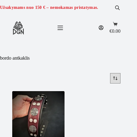
Skip
to
Užsakymams nuo
150 €
– nemokamas pristatymas.
content
Shopping
cart
€
0.00
bordo antkaklis