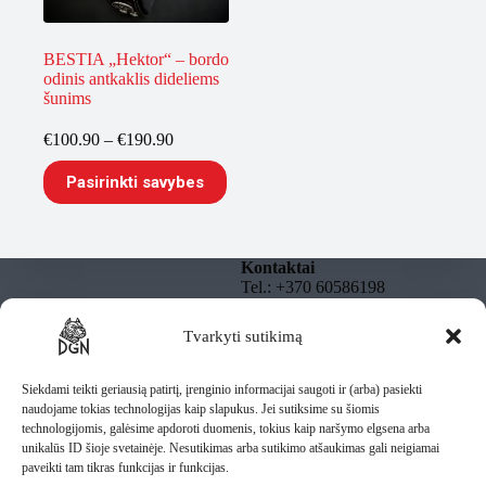
BESTIA „Hektor“ – bordo
odinis antkaklis dideliems
šunims
Price
€
100.90
–
€
190.90
range:
This
€100.90
Pasirinkti savybes
product
through
has
€190.90
multiple
variants.
The
Kontaktai
options
Tel.: +370 60586198
may
El. paštas:
be
info@dgnbully.lt
Tvarkyti sutikimą
Informacija
chosen
on
Rekvizitai
Privatumo politika
the
DGNBULLY – Tomas
Taisyklės
Siekdami teikti geriausią patirtį, įrenginio informacijai saugoti ir (arba) pasiekti
product
Daugnoras
Pristatymas
naudojame tokias technologijas kaip slapukus. Jei sutiksime su šiomis
page
Individuali veikla pagal
technologijomis, galėsime apdoroti duomenis, tokius kaip naršymo elgsena arba
pažymą
unikalūs ID šioje svetainėje. Nesutikimas arba sutikimo atšaukimas gali neigiamai
IV Nr.: 1435487
paveikti tam tikras funkcijas ir funkcijas.
Lietuva