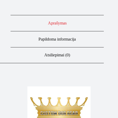
cobra
raštu
Aprašymas
Papildoma informacija
Atsiliepimai (0)