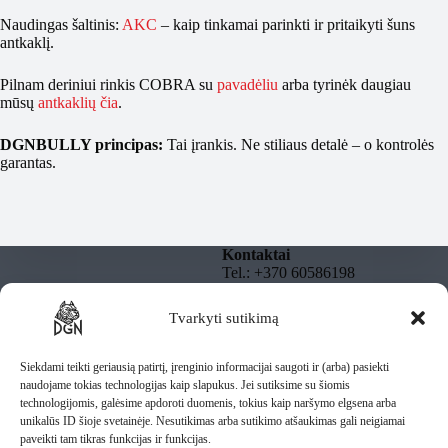
Naudingas šaltinis:
AKC
– kaip tinkamai parinkti ir pritaikyti šuns
antkaklį.
Pilnam deriniui rinkis COBRA su
pavadėliu
arba tyrinėk daugiau
mūsų
antkaklių čia
.
DGNBULLY principas:
Tai įrankis. Ne stiliaus detalė – o kontrolės
garantas.
Kontaktai
Tel.: +370 60586198
El. paštas:
info@dgnbully.lt
Tvarkyti sutikimą
Informacija
Rekvizitai
Privatumo politika
DGNBULLY – Tomas
Taisyklės
Siekdami teikti geriausią patirtį, įrenginio informacijai saugoti ir (arba) pasiekti
Daugnoras
Pristatymas
naudojame tokias technologijas kaip slapukus. Jei sutiksime su šiomis
Individuali veikla pagal
technologijomis, galėsime apdoroti duomenis, tokius kaip naršymo elgsena arba
pažymą
unikalūs ID šioje svetainėje. Nesutikimas arba sutikimo atšaukimas gali neigiamai
IV Nr.: 1435487
paveikti tam tikras funkcijas ir funkcijas.