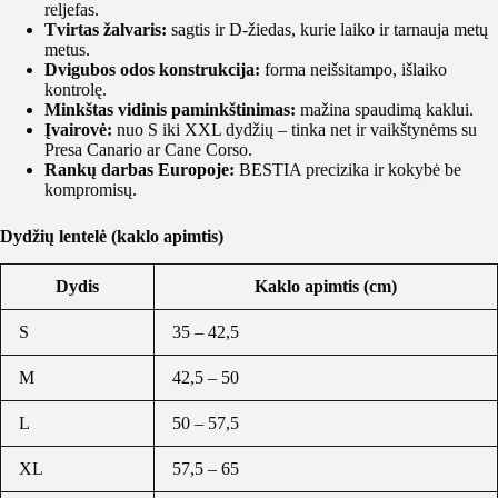
reljefas.
Tvirtas žalvaris:
sagtis ir D-žiedas, kurie laiko ir tarnauja metų
metus.
Dvigubos odos konstrukcija:
forma neišsitampo, išlaiko
kontrolę.
Minkštas vidinis paminkštinimas:
mažina spaudimą kaklui.
Įvairovė:
nuo S iki XXL dydžių – tinka net ir vaikštynėms su
Presa Canario ar Cane Corso.
Rankų darbas Europoje:
BESTIA precizika ir kokybė be
kompromisų.
Dydžių lentelė (kaklo apimtis)
Dydis
Kaklo apimtis (cm)
S
35 – 42,5
M
42,5 – 50
L
50 – 57,5
XL
57,5 – 65