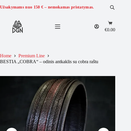
Skip
to
Užsakymams nuo
150 €
– nemokamas pristatymas.
content
Shopping
cart
€
0.00
Home
Premium Line
BESTIA „COBRA“ – odinis antkaklis su cobra raštu