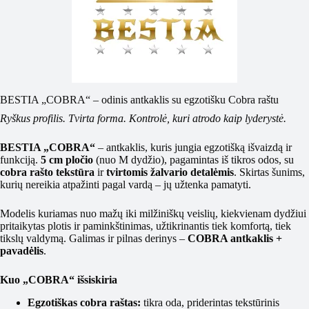
BESTIA „COBRA“ – odinis antkaklis su egzotišku Cobra raštu
Ryškus profilis. Tvirta forma. Kontrolė, kuri atrodo kaip lyderystė.
BESTIA „COBRA“
– antkaklis, kuris jungia egzotišką išvaizdą ir
funkciją.
5 cm pločio
(nuo M dydžio), pagamintas iš tikros odos, su
cobra rašto tekstūra
ir
tvirtomis žalvario detalėmis
. Skirtas šunims,
kurių nereikia atpažinti pagal vardą – jų užtenka pamatyti.
Modelis kuriamas nuo mažų iki milžiniškų veislių, kiekvienam dydžiui
pritaikytas plotis ir paminkštinimas, užtikrinantis tiek komfortą, tiek
tikslų valdymą. Galimas ir pilnas derinys –
COBRA antkaklis +
pavadėlis
.
Kuo „COBRA“ išsiskiria
Egzotiškas cobra raštas:
tikra oda, priderintas tekstūrinis