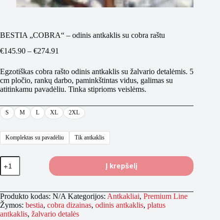
BESTIA „COBRA“ – odinis antkaklis su cobra raštu
Price
€
145.90
–
€
274.91
range:
€145.90
Egzotiškas cobra rašto odinis antkaklis su žalvario detalėmis. 5
through
cm pločio, rankų darbo, paminkštintas vidus, galimas su
€274.91
atitinkamu pavadėliu. Tinka stiprioms veislėms.
S
M
L
XL
2XL
Komplektas su pavadėliu
Tik antkaklis
produkto
Į krepšelį
kiekis:
BESTIA
„COBRA“
–
Produkto kodas:
N/A
Kategorijos:
Antkakliai
,
Premium Line
odinis
Žymos:
bestia
,
cobra dizainas
,
odinis antkaklis
,
platus
antkaklis
antkaklis
,
žalvario detalės
su