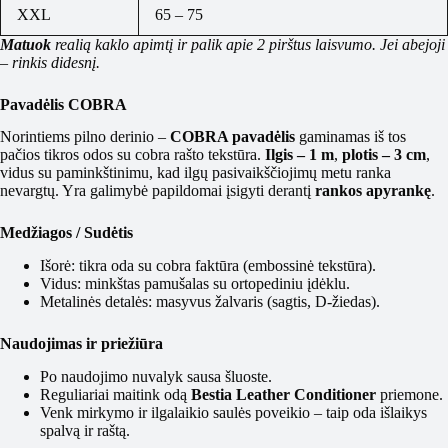
XXL
65 – 75
Matuok
realią kaklo apimtį ir palik apie 2 pirštus laisvumo. Jei abejoji
– rinkis didesnį.
Pavadėlis COBRA
Norintiems pilno derinio –
COBRA pavadėlis
gaminamas iš tos
pačios tikros odos su cobra rašto tekstūra.
Ilgis – 1 m
,
plotis – 3 cm
,
vidus su paminkštinimu, kad ilgų pasivaikščiojimų metu ranka
nevargtų. Yra galimybė papildomai įsigyti derantį
rankos apyrankę
.
Medžiagos / Sudėtis
Išorė: tikra oda su cobra faktūra (embossinė tekstūra).
Vidus: minkštas pamušalas su ortopediniu įdėklu.
Metalinės detalės: masyvus žalvaris (sagtis, D-žiedas).
Naudojimas ir priežiūra
Po naudojimo nuvalyk sausa šluoste.
Reguliariai maitink odą
Bestia Leather Conditioner
priemone.
Venk mirkymo ir ilgalaikio saulės poveikio – taip oda išlaikys
spalvą ir raštą.