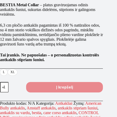
€122.90
BESTIA Metal Collar
– platus graviruojamas odinis
through
antkaklis šuniui, sukurtas didelėms, stiprioms ir galingoms
€139.90
veislėms.
6,3 cm pločio antkaklis pagamintas iš 100 % natūralios odos,
su 4 mm storio vokiškos diržinės odos pagrindu, minkštu
vidiniu paminkštinimu, nerūdijančio plieno vardine plokštele ir
12 mm žalvario spalvos spygliais. Plokštelėje galima
graviruoti šuns vardą arba trumpą tekstą.
Tai įrankis. Ne papuošalas – o personalizuotas kontrolės
antkaklis stipriam šuniui.
L
XL
produkto
Į krepšelį
kiekis:
BESTIA
Metal
Collar
Produkto kodas:
N/A
Kategorija:
Antkakliai
Žymų:
American
|
Bully antkaklis
,
Amstaff antkaklis
,
antkaklis stipriam šuniui
,
Graviruojamas
antkaklis su vardu
,
bestia
,
cane corso antkaklis
,
CONTROL
odinis