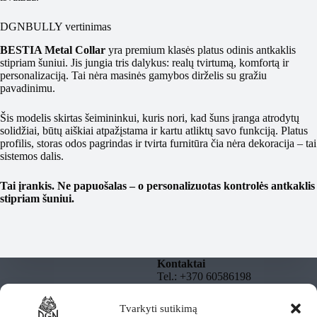
DGNBULLY vertinimas
BESTIA Metal Collar
yra premium klasės platus odinis antkaklis
stipriam šuniui. Jis jungia tris dalykus: realų tvirtumą, komfortą ir
personalizaciją. Tai nėra masinės gamybos dirželis su gražiu
pavadinimu.
Šis modelis skirtas šeimininkui, kuris nori, kad šuns įranga atrodytų
solidžiai, būtų aiškiai atpažįstama ir kartu atliktų savo funkciją. Platus
profilis, storas odos pagrindas ir tvirta furnitūra čia nėra dekoracija – tai
sistemos dalis.
Tai įrankis. Ne papuošalas – o personalizuotas kontrolės antkaklis
stipriam šuniui.
Kontaktai
Tel.: +370 60586198
El. paštas:
info@dgnbully.lt
Tvarkyti sutikimą
Informacija