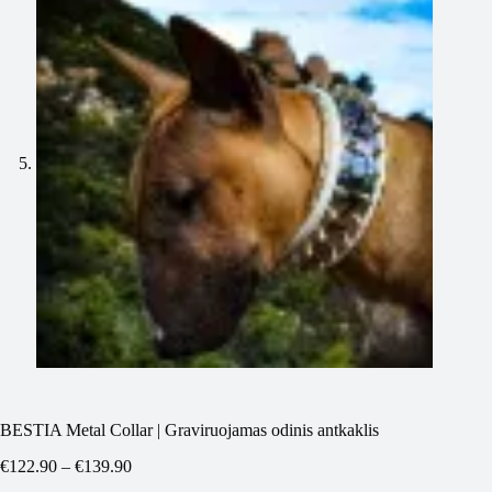
BESTIA Metal Collar | Graviruojamas odinis antkaklis
Price
€
122.90
–
€
139.90
range: