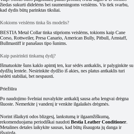
žiedas sukurti didelėms bei raumeningoms veislėms. Vis tiek svarbu,
kad dydis būtų parinktas tiksliai.
Kokioms veislėms tinka šis modelis?
BESTIA Metal Collar tinka stiprioms veislėms, tokioms kaip Cane
Corso, Rottweiler, Presa Canario, American Bully, Pitbull, Amstaff,
Bullmastiff ir panašaus tipo šunims.
Kaip pasirinkti tinkamą dydį?
Išmatuokite šuns kaklo apimtį ten, kur sėdės antkaklis, ir palyginkite su
dydžių lentele. Nesirinkite dydžio iš akies, nes platus antkaklis turi
sėdėti stabiliai, bet nespausti.
Priežiūra
Po naudojimo švelniai nuvalykite antkaklį sausa arba lengvai drėgna
šluoste. Nemerkite į vandenį ir venkite ilgalaikės drėgmės.
Norint išlaikyti odos blizgesį, lankstumą ir ilgaamžiškumą,
rekomenduojama periodiškai naudoti
Bestia Leather Conditioner
.
Metalines detales laikykite sausas, kad būtų išsaugota jų danga ir
išvaizda.