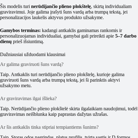
Šis modelis turi
nerūdijančio plieno plokštelę
, skirtą individualiam
graviravimui. Joje galima įrašyti šuns vardą arba trumpą tekstą, jei
personalizacijos laukelis aktyvus produkto užsakyme.
Gamybos terminas:
kadangi antkaklis gaminamas rankomis ir
personalizuojamas individualiai, gamybai gali prireikti apie
5–7 darbo
dienų
prieš išsiuntimą.
Dažniausiai užduodami klausimai
Ar galima graviruoti šuns vardą?
Taip. Antkaklis turi nerūdijančio plieno plokštelę, kurioje galima
graviruoti šuns vardą arba trumpą tekstą, jei ši parinktis aktyvi
užsakymo metu.
Ar graviravimas ilgai išlieka?
Taip. Nerūdijančio plieno plokštelė skirta ilgalaikiam naudojimui, todėl
graviravimas neišblunka kaip paprastas dažytas užrašas.
Ar šis antkaklis tinka stipriai tempiantiems šunims?
Taip. Storas odos pagrindas, platus profilis, tvirta sagtis ir D formos