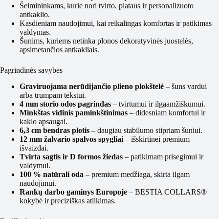
Šeimininkams, kurie nori tvirto, plataus ir personalizuoto
antkaklio.
Kasdieniam naudojimui, kai reikalingas komfortas ir patikimas
valdymas.
Šunims, kuriems netinka plonos dekoratyvinės juostelės,
apsimetančios antkakliais.
Pagrindinės savybės
Graviruojama nerūdijančio plieno plokštelė
– šuns vardui
arba trumpam tekstui.
4 mm storio odos pagrindas
– tvirtumui ir ilgaamžiškumui.
Minkštas vidinis paminkštinimas
– didesniam komfortui ir
kaklo apsaugai.
6,3 cm bendras plotis
– daugiau stabilumo stipriam šuniui.
12 mm žalvario spalvos spygliai
– išskirtinei premium
išvaizdai.
Tvirta sagtis ir D formos žiedas
– patikimam prisegimui ir
valdymui.
100 % natūrali oda
– premium medžiaga, skirta ilgam
naudojimui.
Rankų darbo gaminys Europoje
– BESTIA COLLARS®
kokybė ir preciziškas atlikimas.