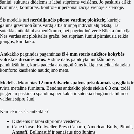
šuniui, sukurtas didelėms ir labai stiprioms veislėms. Jo paskirtis aiški:
tvirtumas, komfortas, kontrolė ir personalizacija vienoje sistemoje.
Šis modelis turi
nerūdijančio plieno vardinę plokštelę
, kurioje
galima graviruoti šuns vardą arba trumpą individualų tekstą. Tai
suteikia antkakliui asmeniškumo, bet pagrindinė vertė išlieka funkcija.
Nes vardas ant plokštelės gražu, bet stipriam šuniui pirmiausia reikia
įrangos, kuri laiko.
Antkaklio pagrindas pagamintas iš
4 mm storio aukštos kokybės
vokiškos diržinės odos
. Vidinė dalis papildyta minkštu odos
paminkštinimu, kuris padeda apsaugoti šuns kaklą ir suteikia daugiau
komforto kasdienio naudojimo metu.
Modelis dekoruotas
12 mm žalvario spalvos prisukamais spygliais
ir
tvirta metaline furnitūra. Bendras antkaklio plotis siekia
6,3 cm
, todėl
jis geriau paskirsto spaudimą per kaklą ir suteikia daugiau stabilumo
valdant stiprų šunį.
Kam skirtas šis antkaklis?
Didelėms ir labai stiprioms veislėms.
Cane Corso, Rottweiler, Presa Canario, American Bully, Pitbull,
Amstaff, Bullmastiff ir panašaus tipo šunims.