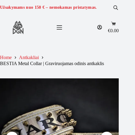
Skip
to
Užsakymams nuo
150 €
– nemokamas pristatymas.
content
Shopping
cart
€
0.00
Home
Antkakliai
BESTIA Metal Collar | Graviruojamas odinis antkaklis