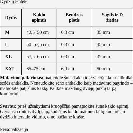
Dydžių lentelė
Kaklo
Bendras
Sagtis ir D
Dydis
apimtis
plotis
žiedas
M
42,5–50 cm
6,3 cm
35 mm
L
50–57,5 cm
6,3 cm
35 mm
XL
57,5–65 cm
6,3 cm
35 mm
XXL
65–75 cm
6,3 cm
50 mm
Matavimo patarimas:
matuokite šuns kaklą toje vietoje, kur natūraliai
sėdės antkaklis. Nenaudokite seno antkaklio kaip matavimo pagrindo –
matuokite patį šuns kaklą. Palikite maždaug dviejų pirštų tarpą
komfortui.
Svarbu:
prieš užsakydami kruopščiai pamatuokite šuns kaklo apimtį.
Geriausia rinktis dydį taip, kad šuns kaklo matmuo būtų kuo arčiau
dydžio intervalo vidurio, o ne pačiame krašte.
Personalizacija