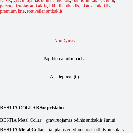
LINE
,
graviruojamas odinis antkaklis
,
odinis antkaklis šuniui
,
antkaklis
personalizuotas antkaklis
,
Pitbull antkaklis
,
platus antkaklis
,
premium line
,
rottweiler antkaklis
Aprašymas
Papildoma informacija
Atsiliepimai (0)
BESTIA COLLARS® pristato:
BESTIA Metal Collar – graviruojamas odinis antkaklis šuniui
BESTIA Metal Collar
– tai platus graviruojamas odinis antkaklis