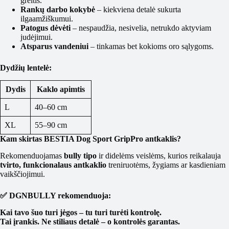
greitis.
Rankų darbo kokybė
– kiekviena detalė sukurta
ilgaamžiškumui.
Patogus dėvėti
– nespaudžia, nesivelia, netrukdo aktyviam
judėjimui.
Atsparus vandeniui
– tinkamas bet kokioms oro sąlygoms.
Dydžių lentelė:
Dydis
Kaklo apimtis
L
40–60 cm
XL
55–90 cm
Kam skirtas BESTIA Dog Sport GripPro antkaklis?
Rekomenduojamas
bully tipo
ir didelėms veislėms, kurios reikalauja
tvirto, funkcionalaus antkaklio
treniruotėms, žygiams ar kasdieniam
vaikščiojimui.
✅ DGNBULLY rekomenduoja:
Kai tavo šuo turi jėgos – tu turi turėti kontrolę.
Tai įrankis. Ne stiliaus detalė – o kontrolės garantas.