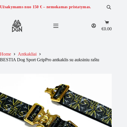
Skip
to
Užsakymams nuo
150 €
– nemokamas pristatymas.
content
Shopping
cart
€
0.00
Home
Antkakliai
BESTIA Dog Sport GripPro antkaklis su auksiniu raštu