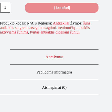
produkto
Į krepšelį
kiekis:
BESTIA
Dog
Sport
Produkto kodas:
N/A
Kategorija:
Antkakliai
Žymos:
šuns
GripPro
antkaklis su greito atsegimo sagtimi
,
treniruočių antkaklis
antkaklis
aktyviems šunims
,
tvirtas antkaklis dideliam šuniui
su
auksiniu
raštu
Aprašymas
Papildoma informacija
Atsiliepimai (0)