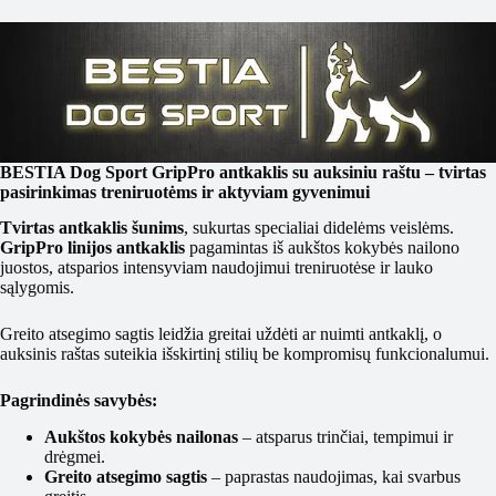
BESTIA Dog Sport GripPro antkaklis su auksiniu raštu – tvirtas
pasirinkimas treniruotėms ir aktyviam gyvenimui
Tvirtas antkaklis šunims
, sukurtas specialiai didelėms veislėms.
GripPro linijos antkaklis
pagamintas iš aukštos kokybės nailono
juostos, atsparios intensyviam naudojimui treniruotėse ir lauko
sąlygomis.
Greito atsegimo sagtis leidžia greitai uždėti ar nuimti antkaklį, o
auksinis raštas suteikia išskirtinį stilių be kompromisų funkcionalumui.
Pagrindinės savybės:
Aukštos kokybės nailonas
– atsparus trinčiai, tempimui ir
drėgmei.
Greito atsegimo sagtis
– paprastas naudojimas, kai svarbus