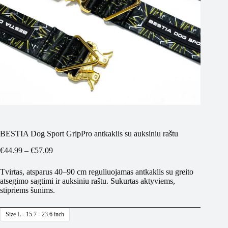
BESTIA Dog Sport GripPro antkaklis su auksiniu raštu
Price
€
44.99
–
€
57.09
range:
€44.99
Tvirtas, atsparus 40–90 cm reguliuojamas antkaklis su greito
through
atsegimo sagtimi ir auksiniu raštu. Sukurtas aktyviems,
€57.09
stipriems šunims.
Size L - 15.7 - 23.6 inch