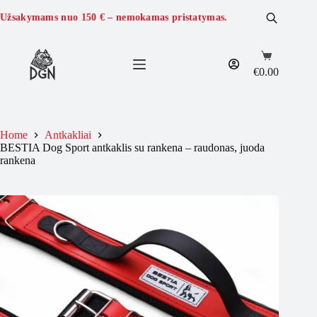
Skip
to
Užsakymams nuo
150 €
– nemokamas pristatymas.
content
Shopping
cart
€
0.00
Home
Antkakliai
BESTIA Dog Sport antkaklis su rankena – raudonas, juoda
rankena