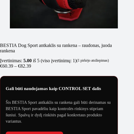
BESTIA Dog Sport antkaklis su rankena – raudonas, juoda
rankena
Įvertinimas:
5.00
iš 5 (viso įvertinimų:
1
)
(
1
pirkėjo atsiliepimas)
Price
€
60.39
–
€
82.39
range:
€60.39
through
€82.39
Gali būti naudojamas kaip CONTROL SET dalis
Šis BESTIA Sport antkaklis su rankena gali būti derinamas su
BESTIA Sport pavadėliu kaip kontrolės rinkinys stipriam
šuniui. Spalvą ir dydį rinkitės pagal konkretaus produkto
variantus.