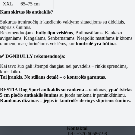
XXL
65–75 cm
Kam skirtas šis antkaklis?
Sukurtas treniruočių ir kasdienio valdymo situacijoms su dideliais,
stipriais šunimis.
Rekomenduojama
bully tipo veislėms
, Bullmastifams, Kaukazo
aviganiams, Kangalams, Senbernarams, Neapolio mastifams ir kitoms
raumenų masę turinčioms veislėms, kur
kontrolė yra būtina
.
✅ DGNBULLY rekomenduoja:
Kai tavo šuo gali ištempti daugiau nei pavadėlis – rinkis sprendimą,
kuris laiko.
Tai įrankis. Ne stiliaus detalė – o kontrolės garantas.
BESTIA Dog Sport antkaklis su rankena
– raudonas,
ypač tvirtas
5 cm pločio antkaklis šunims
su juoda rankena ir paminkštinimu.
Raudonas dizainas – jėgos ir kontrolės derinys stipriems šunims.
Kontaktai
Tel.: +370 60586198