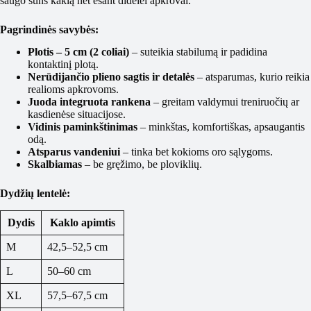
saugo šuns kaklą net esant didelei apkrovai.
Pagrindinės savybės:
Plotis – 5 cm (2 coliai)
– suteikia stabilumą ir padidina
kontaktinį plotą.
Nerūdijančio plieno sagtis ir detalės
– atsparumas, kurio reikia
realioms apkrovoms.
Juoda integruota rankena
– greitam valdymui treniruočių ar
kasdienėse situacijose.
Vidinis paminkštinimas
– minkštas, komfortiškas, apsaugantis
odą.
Atsparus vandeniui
– tinka bet kokioms oro sąlygoms.
Skalbiamas
– be gręžimo, be ploviklių.
Dydžių lentelė:
Dydis
Kaklo apimtis
M
42,5–52,5 cm
L
50–60 cm
XL
57,5–67,5 cm