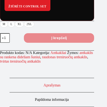
ŽIŪRĖTI CONTROL SET
M
L
XL
2XL
produkto
Į krepšelį
kiekis:
BESTIA
Dog
Sport
Produkto kodas:
N/A
Kategorija:
Antkakliai
Žymos:
antkaklis
antkaklis
su rankena dideliam šuniui
,
raudonas treniruočių antkaklis
,
su
tvirtas treniruočių antkaklis
rankena
–
raudonas,
juoda
rankena
Aprašymas
Papildoma informacija