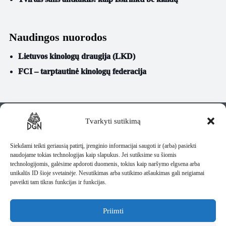
Naudingos nuorodos
Lietuvos kinologų draugija (LKD)
FCI – tarptautinė kinologų federacija
Kontaktai
Tel.: +370 60586198
Tvarkyti sutikimą
El. paštas:
info@dgnbully.lt
Informacija
Siekdami teikti geriausią patirtį, įrenginio informacijai saugoti ir (arba) pasiekti
Rekvizitai
Privatumo politika
naudojame tokias technologijas kaip slapukus. Jei sutiksime su šiomis
DGNBULLY – Tomas
Taisyklės
technologijomis, galėsime apdoroti duomenis, tokius kaip naršymo elgsena arba
Daugnoras
Pristatymas
unikalūs ID šioje svetainėje. Nesutikimas arba sutikimo atšaukimas gali neigiamai
Individuali veikla pagal
paveikti tam tikras funkcijas ir funkcijas.
pažymą
IV Nr.: 1435487
Lietuva
Priimti