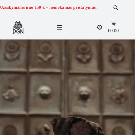
Užsakymams nuo
150 €
– nemokamas pristatymas.
€
0.00