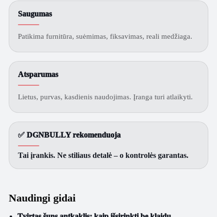
Saugumas
Patikima furnitūra, suėmimas, fiksavimas, reali medžiaga.
Atsparumas
Lietus, purvas, kasdienis naudojimas. Įranga turi atlaikyti.
✅ DGNBULLY rekomenduoja
Tai įrankis. Ne stiliaus detalė – o kontrolės garantas.
Naudingi gidai
Tvirtas šuns antkaklis: kaip išsirinkti be klaidų