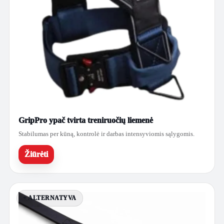
GripPro ypač tvirta treniruočių liemenė
Stabilumas per kūną, kontrolė ir darbas intensyviomis sąlygomis.
Žiūrėti
+ ALTERNATYVA