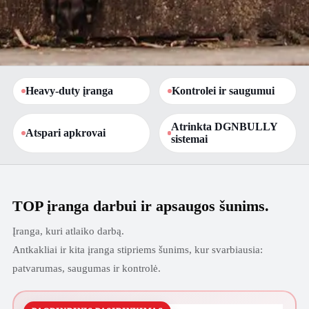
DGNBULLY • DARBO SISTEMA
Heavy-duty įranga
Kontrolei ir saugumui
Darbo ir apsaugos šunims
Atrinkta DGNBULLY
Atspari apkrovai
Kontrolė. Saugumas. Apkrova.
Atrinkta įranga darbo ir apsaugos šunims.
sistemai
Peržiūrėti TOP įrangą
TOP įranga darbui ir apsaugos šunims.
Įranga, kuri atlaiko darbą.
Antkakliai ir kita įranga stipriems šunims, kur svarbiausia:
patvarumas, saugumas ir kontrolė.