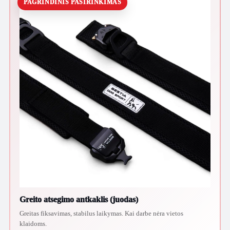
PAGRINDINIS PASIRINKIMAS
Greito atsegimo antkaklis (juodas)
Greitas fiksavimas, stabilus laikymas. Kai darbe nėra vietos
klaidoms.