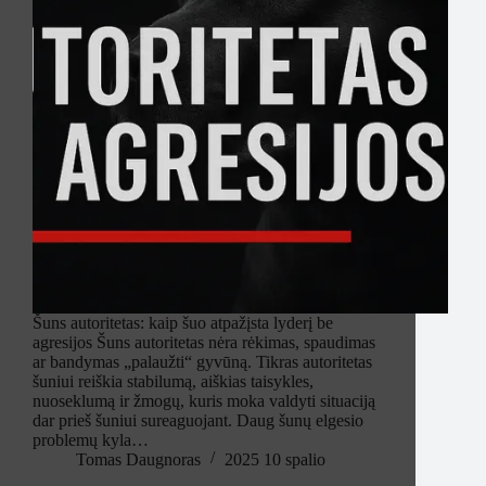
Šuns autoritetas: kaip šuo atpažįsta lyderį be
agresijos Šuns autoritetas nėra rėkimas, spaudimas
ar bandymas „palaužti“ gyvūną. Tikras autoritetas
šuniui reiškia stabilumą, aiškias taisykles,
nuoseklumą ir žmogų, kuris moka valdyti situaciją
dar prieš šuniui sureaguojant. Daug šunų elgesio
problemų kyla…
Tomas Daugnoras
2025 10 spalio