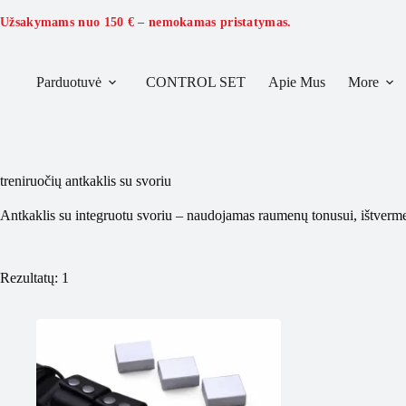
Skip
to
Užsakymams nuo
150 €
– nemokamas pristatymas.
content
Parduotuvė
CONTROL SET
Apie Mus
More
treniruočių antkaklis su svoriu
Antkaklis su integruotu svoriu – naudojamas raumenų tonusui, ištvermei 
Rezultatų: 1