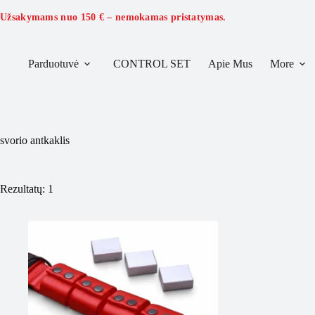
Skip
to
Užsakymams nuo
150 €
– nemokamas pristatymas.
content
Parduotuvė
CONTROL SET
Apie Mus
More
svorio antkaklis
Rezultatų: 1