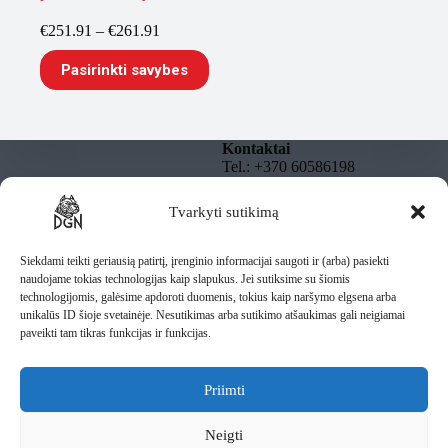
Price
€
251.91
–
€
261.91
range:
This
€251.91
Pasirinkti savybes
product
through
has
€261.91
multiple
variants.
The
Kontaktai
options
Tel.: +370 60586198
may
El. paštas:
be
info@dgnbully.lt
Tvarkyti sutikimą
Informacija
chosen
on
Rekvizitai
Privatumo politika
the
DGNBULLY – Tomas
Taisyklės
Siekdami teikti geriausią patirtį, įrenginio informacijai saugoti ir (arba) pasiekti
product
Daugnoras
Pristatymas
naudojame tokias technologijas kaip slapukus. Jei sutiksime su šiomis
page
Individuali veikla pagal
technologijomis, galėsime apdoroti duomenis, tokius kaip naršymo elgsena arba
pažymą
unikalūs ID šioje svetainėje. Nesutikimas arba sutikimo atšaukimas gali neigiamai
IV Nr.: 1435487
paveikti tam tikras funkcijas ir funkcijas.
Lietuva
Priimti
Rašykite mums
Neigti