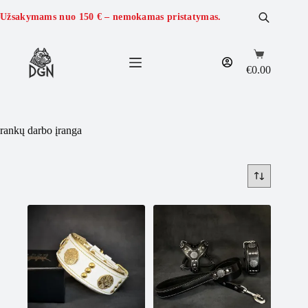
Skip
to
Užsakymams nuo
150 €
– nemokamas pristatymas.
content
Shopping
cart
€
0.00
rankų darbo įranga