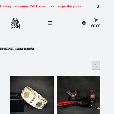
Skip
to
Užsakymams nuo
150 €
– nemokamas pristatymas.
content
Shopping
cart
€
0.00
premium šunų įranga