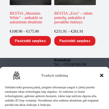
BESTIA „Maximus
BESTIA „Eros“ – odinis
White“ – antkaklis su
petnešų, antkaklio ir
auksinėmis detalėmis
pavadėlio rinkinys
Price
Price
€
108.90
–
€
175.90
€
251.91
–
€
261.91
range:
range:
This
This
€108.90
€251.91
Pasirinkti savybes
Pasirinkti savybes
product
product
through
through
has
has
€175.90
€261.91
multiple
multiple
variants.
variants.
The
The
Kontaktai
options
options
Tel.: +370 60586198
may
may
El. paštas:
be
be
info@dgnbully.lt
Tvarkyti sutikimą
Informacija
chosen
chosen
on
on
Rekvizitai
Privatumo politika
the
the
DGNBULLY – Tomas
Taisyklės
Siekdami teikti geriausią patirtį, įrenginio informacijai saugoti ir (arba) pasiekti
product
product
Daugnoras
Pristatymas
naudojame tokias technologijas kaip slapukus. Jei sutiksime su šiomis
page
page
Individuali veikla pagal
technologijomis, galėsime apdoroti duomenis, tokius kaip naršymo elgsena arba
pažymą
unikalūs ID šioje svetainėje. Nesutikimas arba sutikimo atšaukimas gali neigiamai
IV Nr.: 1435487
paveikti tam tikras funkcijas ir funkcijas.
Lietuva