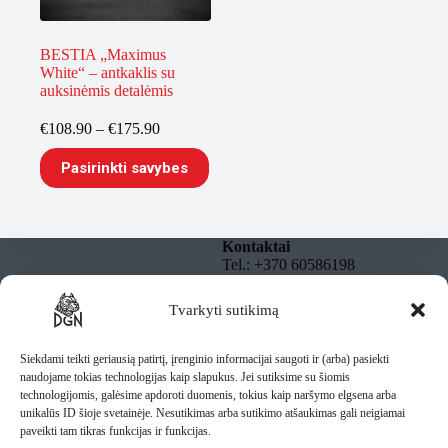
BESTIA „Maximus
White“ – antkaklis su
auksinėmis detalėmis
Price
€
108.90
–
€
175.90
range:
This
€108.90
Pasirinkti savybes
product
through
has
€175.90
multiple
variants.
The
Kontaktai
options
Tel.: +370 60586198
may
El. paštas:
be
info@dgnbully.lt
Tvarkyti sutikimą
Informacija
chosen
on
Rekvizitai
Privatumo politika
the
DGNBULLY – Tomas
Taisyklės
Siekdami teikti geriausią patirtį, įrenginio informacijai saugoti ir (arba) pasiekti
product
Daugnoras
Pristatymas
naudojame tokias technologijas kaip slapukus. Jei sutiksime su šiomis
page
Individuali veikla pagal
technologijomis, galėsime apdoroti duomenis, tokius kaip naršymo elgsena arba
pažymą
unikalūs ID šioje svetainėje. Nesutikimas arba sutikimo atšaukimas gali neigiamai
IV Nr.: 1435487
paveikti tam tikras funkcijas ir funkcijas.
Lietuva