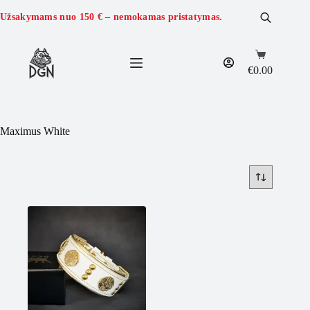
Skip
to
Užsakymams nuo
150 €
– nemokamas pristatymas.
content
Shopping
cart
€
0.00
Maximus White