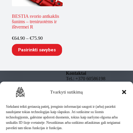
BESTIA svorio antkaklis
šunims – treniruotėms ir
ištvermei R
Price
€
64.90
–
€
75.90
range:
This
€64.90
Pasirinkti savybes
product
through
has
€75.90
multiple
variants.
The
Kontaktai
options
Tel.: +370 60586198
may
El. paštas:
be
info@dgnbully.lt
Tvarkyti sutikimą
Informacija
chosen
on
Rekvizitai
Privatumo politika
the
DGNBULLY – Tomas
Taisyklės
Siekdami teikti geriausią patirtį, įrenginio informacijai saugoti ir (arba) pasiekti
product
Daugnoras
Pristatymas
naudojame tokias technologijas kaip slapukus. Jei sutiksime su šiomis
page
Individuali veikla pagal
technologijomis, galėsime apdoroti duomenis, tokius kaip naršymo elgsena arba
pažymą
unikalūs ID šioje svetainėje. Nesutikimas arba sutikimo atšaukimas gali neigiamai
IV Nr.: 1435487
paveikti tam tikras funkcijas ir funkcijas.
Lietuva