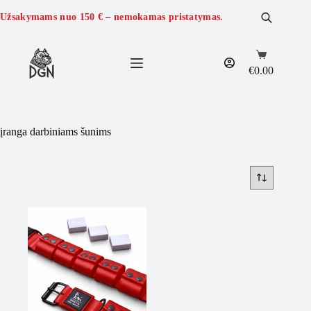
Skip
to
Užsakymams nuo
150 €
– nemokamas pristatymas.
content
Shopping
cart
€
0.00
įranga darbiniams šunims