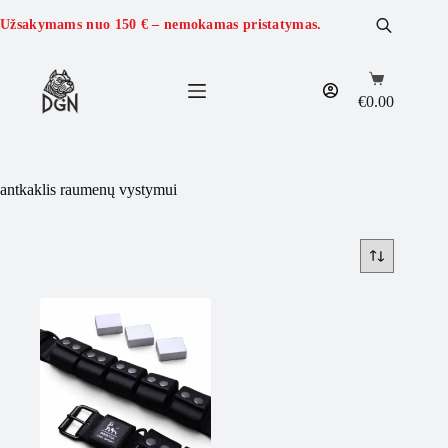
Skip
to
Užsakymams nuo
150 €
– nemokamas pristatymas.
content
Shopping
cart
€
0.00
antkaklis raumenų vystymui