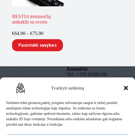
BESTIA treniruočių
antkaklis su svoriu
Price
€
64.90
–
€
75.90
range:
This
€64.90
Pasirinkti savybes
product
through
has
€75.90
multiple
variants.
The
Kontaktai
options
Tel.: +370 60586198
may
El. paštas:
be
info@dgnbully.lt
Tvarkyti sutikimą
Informacija
chosen
on
Rekvizitai
Privatumo politika
the
DGNBULLY – Tomas
Taisyklės
Siekdami teikti geriausią patirtį, įrenginio informacijai saugoti ir (arba) pasiekti
product
Daugnoras
Pristatymas
naudojame tokias technologijas kaip slapukus. Jei sutiksime su šiomis
page
Individuali veikla pagal
technologijomis, galėsime apdoroti duomenis, tokius kaip naršymo elgsena arba
pažymą
unikalūs ID šioje svetainėje. Nesutikimas arba sutikimo atšaukimas gali neigiamai
IV Nr.: 1435487
paveikti tam tikras funkcijas ir funkcijas.
Lietuva