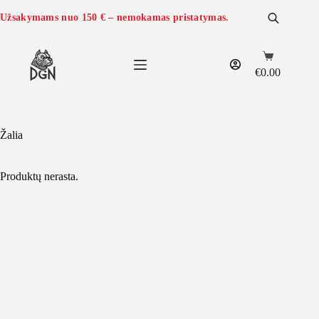
Skip
to
Užsakymams nuo
150 €
– nemokamas pristatymas.
content
Shopping
cart
€
0.00
Žalia
Produktų nerasta.