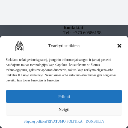
Kontaktai
Tel.: +370 60586198
El. paštas:
info@dgnbully.lt
Tvarkyti sutikimą
Informacija
Rekvizitai
Privatumo politika
DGNBULLY – Tomas
Taisyklės
Siekdami teikti geriausią patirtį, įrenginio informacijai saugoti ir (arba) pasiekti
Daugnoras
Pristatymas
naudojame tokias technologijas kaip slapukus. Jei sutiksime su šiomis
Individuali veikla pagal
technologijomis, galėsime apdoroti duomenis, tokius kaip naršymo elgsena arba
pažymą
unikalūs ID šioje svetainėje. Nesutikimas arba sutikimo atšaukimas gali neigiamai
IV Nr.: 1435487
paveikti tam tikras funkcijas ir funkcijas.
Lietuva
Priimti
Rašykite mums
Neigti
Slapukų politika
PRIVATUMO POLITIKA – DGNBULLY