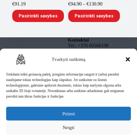
Price
€
91.19
€
94.90
–
€
130.90
range:
This
This
€94.90
Pasirinkti savybes
Pasirinkti savybes
product
product
through
has
has
€130.90
multiple
multiple
variants.
variants.
The
The
Kontaktai
options
options
Tel.: +370 60586198
may
may
El. paštas:
be
be
info@dgnbully.lt
Tvarkyti sutikimą
Informacija
chosen
chosen
on
on
Rekvizitai
Privatumo politika
the
the
DGNBULLY – Tomas
Taisyklės
Siekdami teikti geriausią patirtį, įrenginio informacijai saugoti ir (arba) pasiekti
product
product
Daugnoras
Pristatymas
naudojame tokias technologijas kaip slapukus. Jei sutiksime su šiomis
page
page
Individuali veikla pagal
technologijomis, galėsime apdoroti duomenis, tokius kaip naršymo elgsena arba
pažymą
unikalūs ID šioje svetainėje. Nesutikimas arba sutikimo atšaukimas gali neigiamai
IV Nr.: 1435487
paveikti tam tikras funkcijas ir funkcijas.
Lietuva
Priimti
Rašykite mums
Neigti