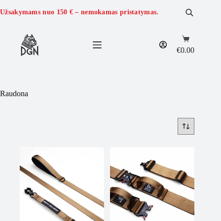
Skip
to
Užsakymams nuo
150 €
– nemokamas pristatymas.
content
Shopping
cart
€
0.00
Raudona