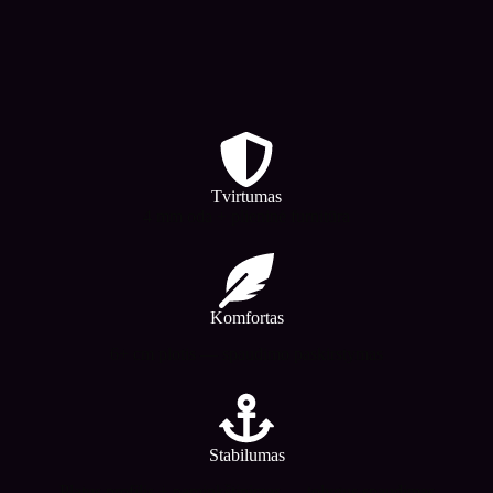
Tvirtumas
4 mm oda + plieninė furnitūra
Komfortas
6+ cm plotis — spaudimo paskirstymas
Stabilumas
Platus profilis + paminkštinimas — tolygus spaudimas