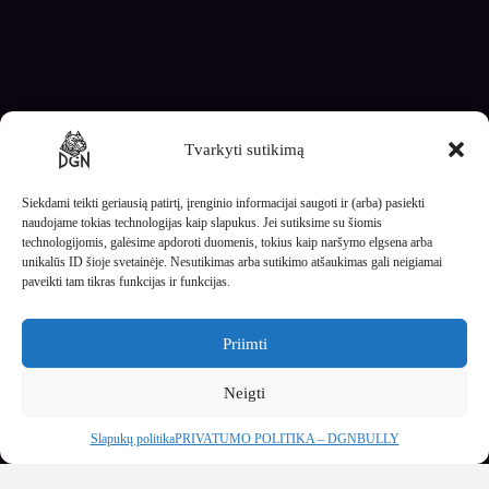
Tvarkyti sutikimą
Siekdami teikti geriausią patirtį, įrenginio informacijai saugoti ir (arba) pasiekti
naudojame tokias technologijas kaip slapukus. Jei sutiksime su šiomis
technologijomis, galėsime apdoroti duomenis, tokius kaip naršymo elgsena arba
unikalūs ID šioje svetainėje. Nesutikimas arba sutikimo atšaukimas gali neigiamai
paveikti tam tikras funkcijas ir funkcijas.
Priimti
Rašykite mums
Neigti
Slapukų politika
PRIVATUMO POLITIKA – DGNBULLY